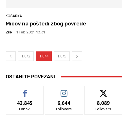
KOŠARKA
Micov na poštedi zbog povrede
Zile
-
1 Feb 2021. 18:31
1,073
1,074
1,075
OSTANITE POVEZANI
42,845
6,644
8,089
Fanovi
Follovers
Follovers