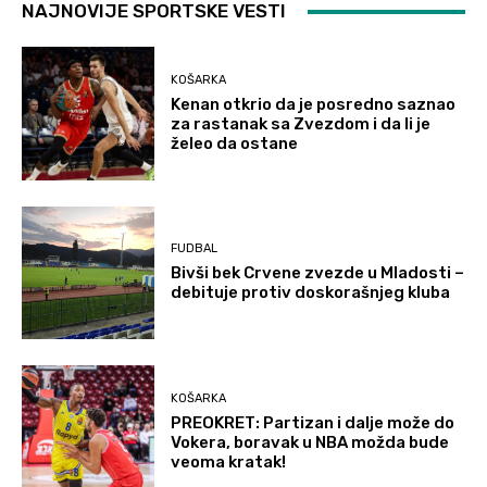
NAJNOVIJE SPORTSKE VESTI
KOŠARKA
Kenan otkrio da je posredno saznao
za rastanak sa Zvezdom i da li je
želeo da ostane
FUDBAL
Bivši bek Crvene zvezde u Mladosti –
debituje protiv doskorašnjeg kluba
KOŠARKA
PREOKRET: Partizan i dalje može do
Vokera, boravak u NBA možda bude
veoma kratak!