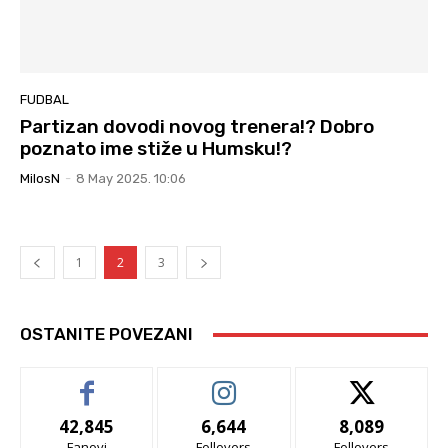
FUDBAL
Partizan dovodi novog trenera!? Dobro
poznato ime stiže u Humsku!?
MilosN
-
8 May 2025. 10:06
1
2
3
OSTANITE POVEZANI
42,845
6,644
8,089
Fanovi
Follovers
Follovers