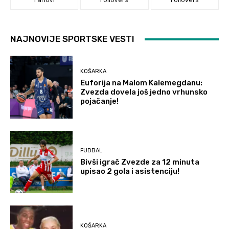
NAJNOVIJE SPORTSKE VESTI
KOŠARKA
Euforija na Malom Kalemegdanu:
Zvezda dovela još jedno vrhunsko
pojačanje!
FUDBAL
Bivši igrač Zvezde za 12 minuta
upisao 2 gola i asistenciju!
KOŠARKA