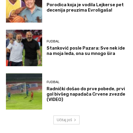
Porodica koja je vodila Lejkerse pet
decenija preuzima Evroligaša!
FUDBAL
Stanković posle Pazara: Sve nek ide
na moja leđa, ona su mnogo šira
FUDBAL
Radnički došao do prve pobede, prvi
gol bivšeg napadača Crvene zvezde
(VIDEO)
Učitaj još