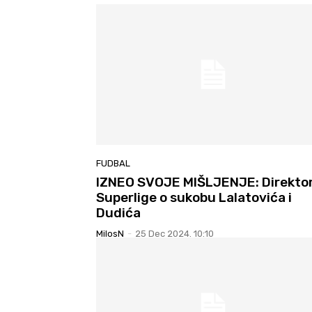
FUDBAL
IZNEO SVOJE MIŠLJENJE: Direkto
Superlige o sukobu Lalatovića i
Dudića
MilosN
-
25 Dec 2024. 10:10