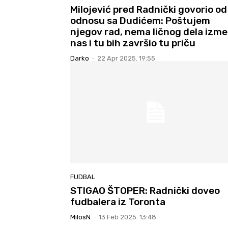
Milojević pred Radnički govorio od
odnosu sa Dudićem: Poštujem
njegov rad, nema ličnog dela izm
nas i tu bih završio tu priču
Darko
-
22 Apr 2025. 19:55
FUDBAL
STIGAO ŠTOPER: Radnički doveo
fudbalera iz Toronta
MilosN
-
13 Feb 2025. 13:48