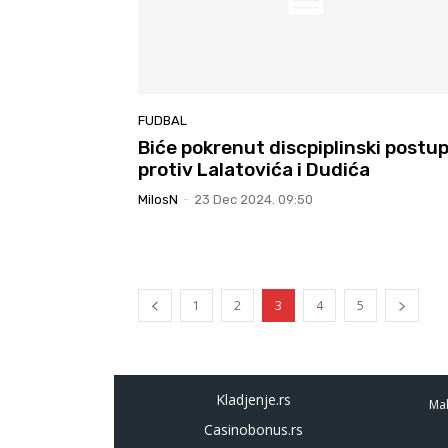
FUDBAL
Biće pokrenut discpiplinski postu
protiv Lalatovića i Dudića
MilosN
-
23 Dec 2024. 09:50
1
2
3
4
5
Kladjenje.rs
Mal
Casinobonus.rs