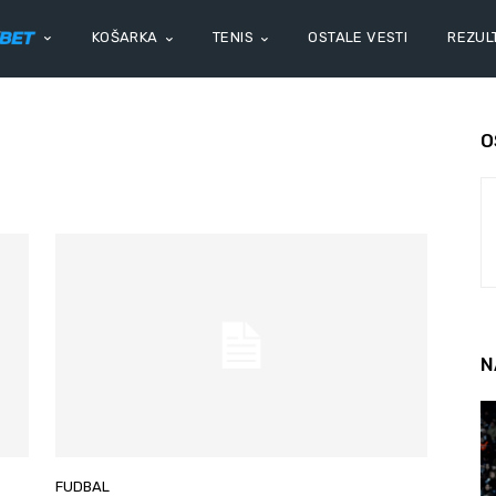
KOŠARKA
TENIS
OSTALE VESTI
REZULT
O
N
FUDBAL