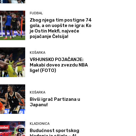
FUDBAL
Zbog njega tim postigne 74
gola, a on uopšte ne igra: Ko
je Ostin Mekfi, najveće
pojačanje Čelsija!
KOŠARKA
VRHUNSKO POJAČANJE:
Makabi doveo zvezdu NBA
lige! (FOTO)
KOŠARKA
Bivši igrač Partizana u
Japanu!
KLADIONICA
Budućnost sportskog
klađenja je stigla – AI