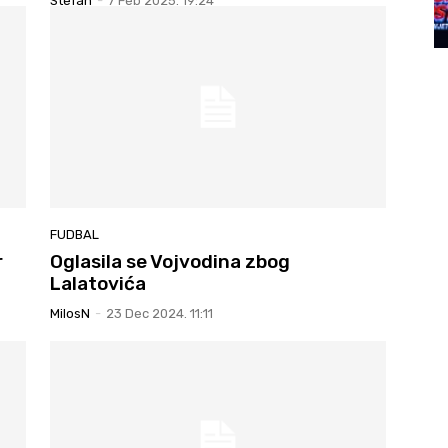
Stefan
-
7 Feb 2025. 19:24
FUDBAL
r
Oglasila se Vojvodina zbog
Lalatovića
MilosN
-
23 Dec 2024. 11:11