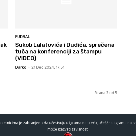
FUDBAL
pak
Sukob Lalatovića i Dudića, sprečena
tuča na konferenciji za štampu
(VIDEO)
Darko
-
21 Dec 2024. 17:51
Strana 3 od 5
oletnicima je zabranjeno da učestvuju u igrama na sreću, učešće u igrama na sr
može izazvati zavisnost.