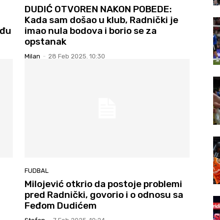
DUDIĆ OTVOREN NAKON POBEDE:
Kada sam došao u klub, Radnički je
eđu
imao nula bodova i borio se za
opstanak
Milan
-
28 Feb 2025. 10:30
FUDBAL
Milojević otkrio da postoje problemi
pred Radnički, govorio i o odnosu sa
Feđom Dudićem