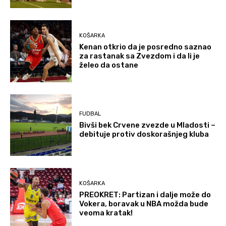
KOŠARKA
Kenan otkrio da je posredno saznao
za rastanak sa Zvezdom i da li je
želeo da ostane
FUDBAL
Bivši bek Crvene zvezde u Mladosti –
debituje protiv doskorašnjeg kluba
KOŠARKA
PREOKRET: Partizan i dalje može do
Vokera, boravak u NBA možda bude
veoma kratak!