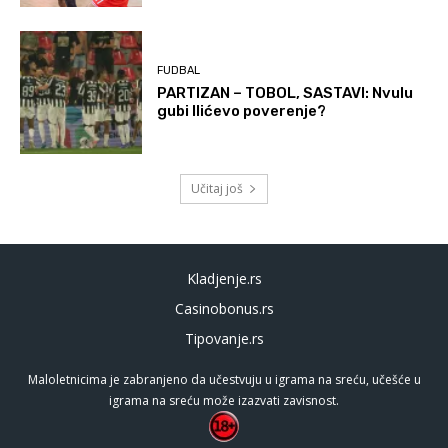
FUDBAL
PARTIZAN – TOBOL, SASTAVI: Nvulu
gubi Ilićevo poverenje?
Učitaj još
Kladjenje.rs
Casinobonus.rs
Tipovanje.rs
Maloletnicima je zabranjeno da učestvuju u igrama na sreću, učešće u
igrama na sreću može izazvati zavisnost.