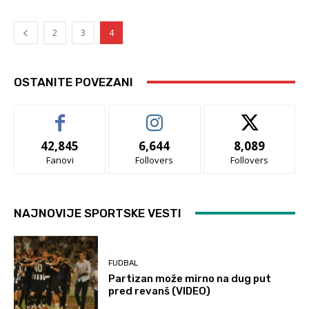
2
3
4
OSTANITE POVEZANI
42,845
6,644
8,089
Fanovi
Follovers
Follovers
NAJNOVIJE SPORTSKE VESTI
FUDBAL
Partizan može mirno na dug put
pred revanš (VIDEO)