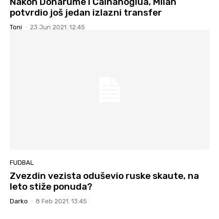
Nakon Donarume i Čalhanoglua, Milan
potvrdio još jedan izlazni transfer
Toni
-
23 Jun 2021. 12:45
FUDBAL
Zvezdin vezista oduševio ruske skaute, na
leto stiže ponuda?
Darko
-
8 Feb 2021. 13:45