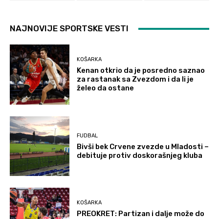
NAJNOVIJE SPORTSKE VESTI
KOŠARKA
Kenan otkrio da je posredno saznao
za rastanak sa Zvezdom i da li je
želeo da ostane
FUDBAL
Bivši bek Crvene zvezde u Mladosti –
debituje protiv doskorašnjeg kluba
KOŠARKA
PREOKRET: Partizan i dalje može do