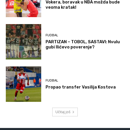
Vokera, boravak u NBA možda bude
veoma kratak!
FUDBAL
PARTIZAN – TOBOL, SASTAVI: Nvulu
gubi Ilićevo poverenje?
FUDBAL
Propao transfer Vasilija Kostova
Učitaj još