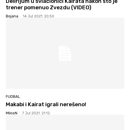
Delirijum u svlačionici Kairata nakon što je
trener pomenuo Zvezdu (VIDEO)
Bojana
-
14 Jul 2021. 20:50
FUDBAL
Makabi i Kairat igrali nerešeno!
MilosN
-
7 Jul 2021. 21:12