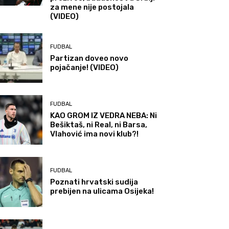
za mene nije postojala
(VIDEO)
FUDBAL
Partizan doveo novo
pojačanje! (VIDEO)
FUDBAL
KAO GROM IZ VEDRA NEBA: Ni
Bešiktaš, ni Real, ni Barsa,
Vlahović ima novi klub?!
FUDBAL
Poznati hrvatski sudija
prebijen na ulicama Osijeka!