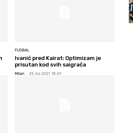
FUDBAL
m
Ivanić pred Kairat: Optimizam je
prisutan kod svih saigrača
Milan
-
25 Jul 2021. 18:09