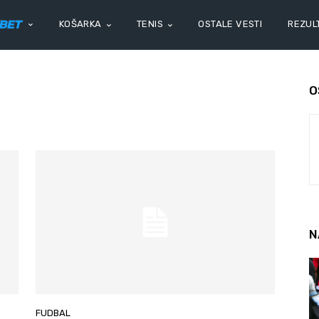
KOŠARKA
TENIS
OSTALE VESTI
REZULT
O
N
FUDBAL