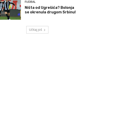
FUDBAL
Ništa od Ugrešića? Bolonja
se okrenula drugom Srbinu!
Učitaj još