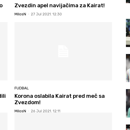
o
Zvezdin apel navijačima za Kairat!
MilosN
-
27 Jul 2021. 12:30
FUDBAL
ili
Korona oslabila Kairat pred meč sa
Zvezdom!
MilosN
-
26 Jul 2021. 12:11