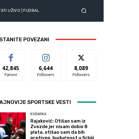
ATI UŽIVO | FUDBAL
STANITE POVEZANI
42,845
6,644
8,089
Fanovi
Follovers
Follovers
AJNOVIJE SPORTSKE VESTI
KOŠARKA
Rajaković: Otišao sam iz
Zvezde jer nisam dobio 8
plata, otišao sam da bih
preživeo, budućnost u Srbiji