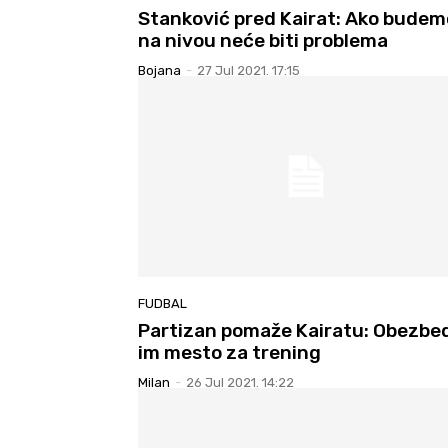
Stanković pred Kairat: Ako budem
na nivou neće biti problema
Bojana
-
27 Jul 2021. 17:15
FUDBAL
Partizan pomaže Kairatu: Obezbed
im mesto za trening
Milan
-
26 Jul 2021. 14:22