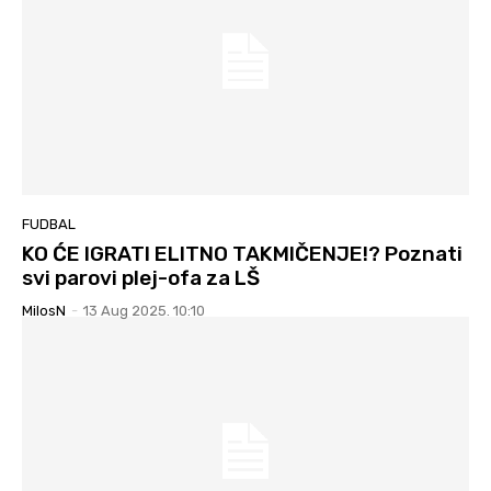
FUDBAL
KO ĆE IGRATI ELITNO TAKMIČENJE!? Poznati
svi parovi plej-ofa za LŠ
MilosN
-
13 Aug 2025. 10:10