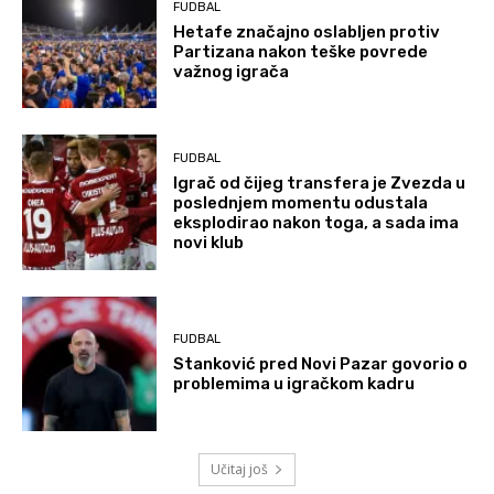
FUDBAL
Hetafe značajno oslabljen protiv
Partizana nakon teške povrede
važnog igrača
FUDBAL
Igrač od čijeg transfera je Zvezda u
poslednjem momentu odustala
eksplodirao nakon toga, a sada ima
novi klub
FUDBAL
Stanković pred Novi Pazar govorio o
problemima u igračkom kadru
Učitaj još