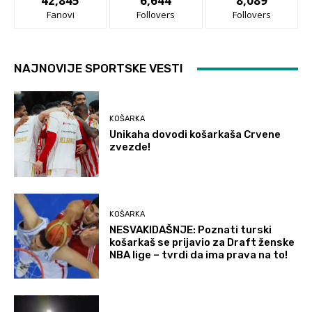
42,845
6,644
8,089
Fanovi
Follovers
Follovers
NAJNOVIJE SPORTSKE VESTI
KOŠARKA
Unikaha dovodi košarkaša Crvene
zvezde!
KOŠARKA
NESVAKIDAŠNJE: Poznati turski
košarkaš se prijavio za Draft ženske
NBA lige – tvrdi da ima prava na to!