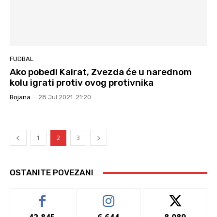
FUDBAL
Ako pobedi Kairat, Zvezda će u narednom
kolu igrati protiv ovog protivnika
Bojana
-
28 Jul 2021. 21:20
1
2
3
OSTANITE POVEZANI