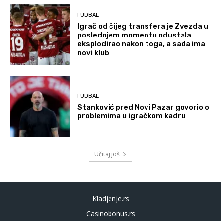
FUDBAL
Igrač od čijeg transfera je Zvezda u
poslednjem momentu odustala
eksplodirao nakon toga, a sada ima
novi klub
FUDBAL
Stanković pred Novi Pazar govorio o
problemima u igračkom kadru
Učitaj još
Kladjenje.rs
Casinobonus.rs