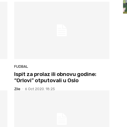
FUDBAL
Ispit za prolaz ili obnovu godine:
“Orlovi” otputovali u Oslo
Zile
-
6 Oct 2020. 18:25