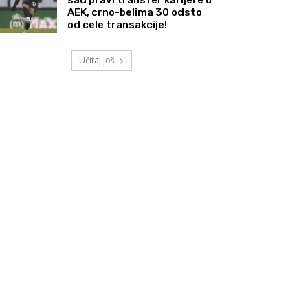
AEK, crno-belima 30 odsto
od cele transakcije!
Učitaj još