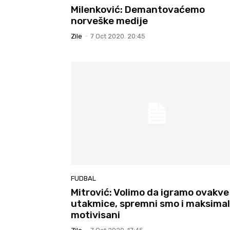
Milenković: Demantovaćemo
norveške medije
Zile
-
7 Oct 2020. 20:45
FUDBAL
Mitrović: Volimo da igramo ovakve
utakmice, spremni smo i maksima
motivisani