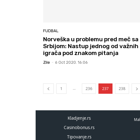
FUDBAL
Norveška u problemu pred meč sa
Srbijom: Nastup jednog od važnih
igrača pod znakom pitanja
Zile
-
6 Oct 2020. 16:06
...
1
236
237
238
Kladjenje.rs
Mal
Casinobonus.rs
Tipovanje.rs