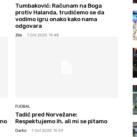
Tumbaković: Računam na Boga
protiv Halanda, trudićemo se da
vodimo igru onako kako nama
odgovara
Zile
-
7 Oct 2020. 19:48
FUDBAL
Tadić pred Norvežane:
lno
Respektujemo ih, ali mi se pitamo
Darko
-
7 Oct 2020. 15:59