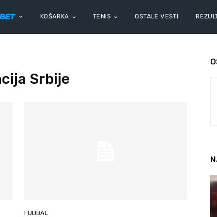
KOŠARKA
TENIS
OSTALE VESTI
REZULT
O
ija Srbije
N
FUDBAL