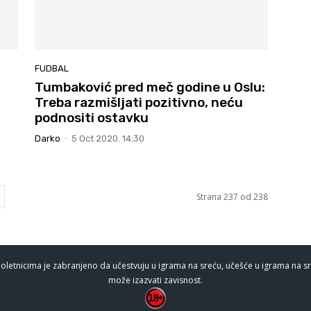
FUDBAL
Tumbaković pred meč godine u Oslu:
Treba razmišljati pozitivno, neću
podnositi ostavku
Darko
-
5 Oct 2020. 14:30
Strana 237 od 238
oletnicima je zabranjeno da učestvuju u igrama na sreću, učešće u igrama na sr
može izazvati zavisnost.