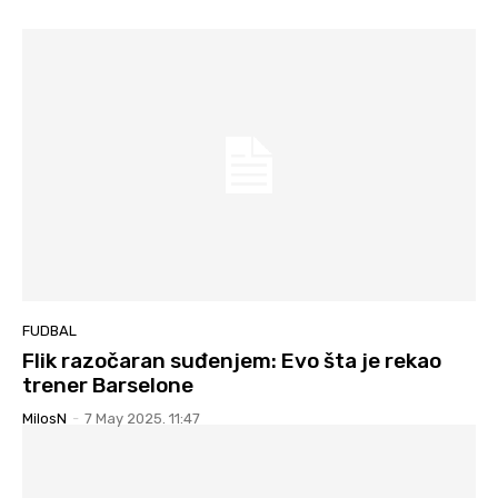
FUDBAL
Flik razočaran suđenjem: Evo šta je rekao
trener Barselone
MilosN
-
7 May 2025. 11:47