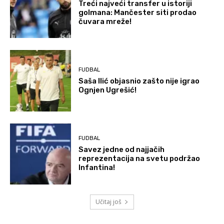
Treći najveći transfer u istoriji
golmana: Mančester siti prodao
čuvara mreže!
FUDBAL
Saša Ilić objasnio zašto nije igrao
Ognjen Ugrešić!
FUDBAL
Savez jedne od najjačih
reprezentacija na svetu podržao
Infantina!
Učitaj još