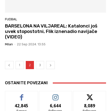
FUDBAL
BARSELONA NA VILJAREAL: Katalonci još
uvek stopostotni, Flik iznenadio navijače
(VIDEO)
Milan
-
22 Sep 2024. 13:55
1
2
3
OSTANITE POVEZANI
42,845
6,644
8,089
Fanovi
Follovers
Follovers