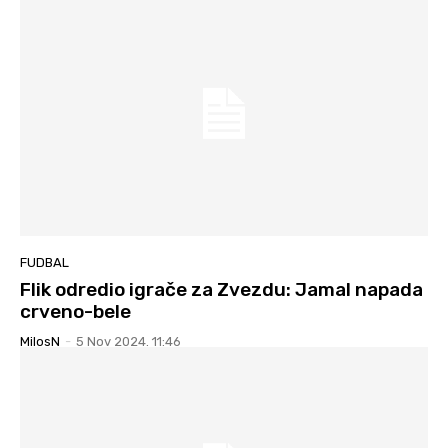
FUDBAL
Flik odredio igrače za Zvezdu: Jamal napada
crveno-bele
MilosN
-
5 Nov 2024. 11:46