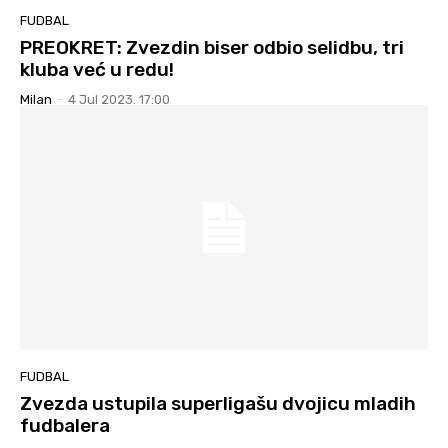
FUDBAL
PREOKRET: Zvezdin biser odbio selidbu, tri
kluba već u redu!
Milan
-
4 Jul 2023. 17:00
FUDBAL
Zvezda ustupila superligašu dvojicu mladih
fudbalera