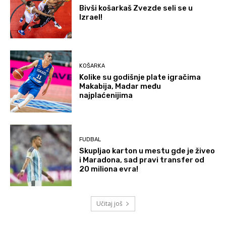
Bivši košarkaš Zvezde seli se u
Izrael!
KOŠARKA
Kolike su godišnje plate igračima
Makabija, Madar među
najplaćenijima
FUDBAL
Skupljao karton u mestu gde je živeo
i Maradona, sad pravi transfer od
20 miliona evra!
Učitaj još