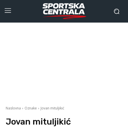
Naslovna
Oznake
Jovan mituljikić
Jovan mituljikić