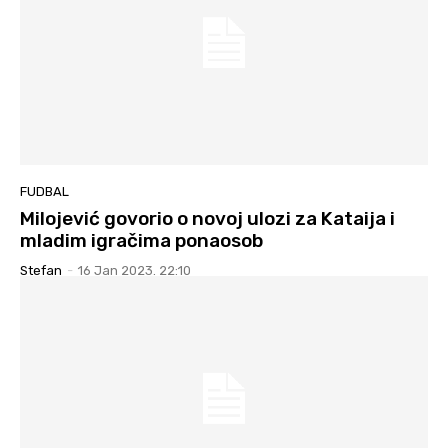
FUDBAL
Milojević govorio o novoj ulozi za Kataija i
mladim igračima ponaosob
Stefan
-
16 Jan 2023. 22:10