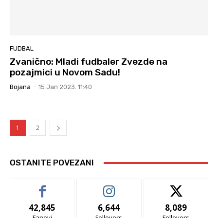
FUDBAL
Zvanično: Mladi fudbaler Zvezde na
pozajmici u Novom Sadu!
Bojana
-
15 Jan 2023. 11:40
1
2
OSTANITE POVEZANI
42,845
6,644
8,089
Fanovi
Follovers
Follovers