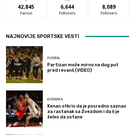
42,845
6,644
8,089
Fanovi
Follovers
Follovers
NAJNOVIJE SPORTSKE VESTI
FUDBAL
Partizan može mirno na dug put
pred revanš (VIDEO)
KOŠARKA
Kenan otkrio da je posredno saznao
za rastanak sa Zvezdom i da li je
želeo da ostane