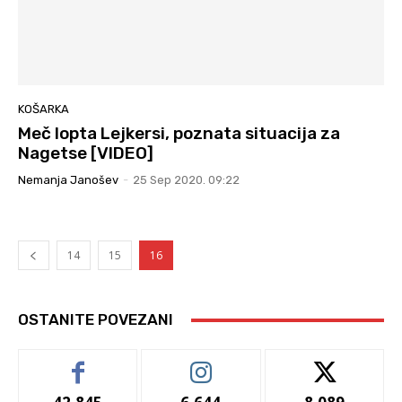
KOŠARKA
Meč lopta Lejkersi, poznata situacija za
Nagetse [VIDEO]
Nemanja Janošev
-
25 Sep 2020. 09:22
14
15
16
OSTANITE POVEZANI