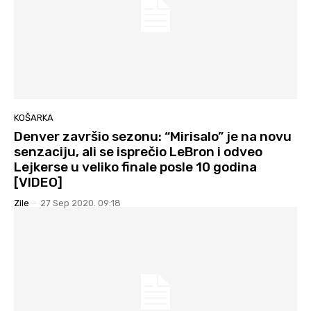
KOŠARKA
Denver završio sezonu: “Mirisalo” je na novu
senzaciju, ali se isprečio LeBron i odveo
Lejkerse u veliko finale posle 10 godina
[VIDEO]
Zile
-
27 Sep 2020. 09:18