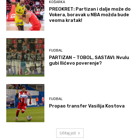
KOŠARKA
PREOKRET: Partizan i dalje može do
Vokera, boravak u NBA možda bude
veoma kratak!
FUDBAL
PARTIZAN – TOBOL, SASTAVI: Nvulu
gubi Ilićevo poverenje?
FUDBAL
Propao transfer Vasilija Kostova
Učitaj još