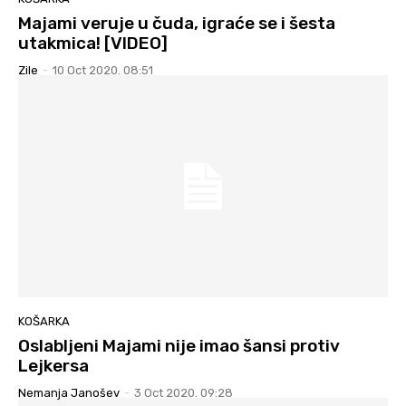
Majami veruje u čuda, igraće se i šesta
utakmica! [VIDEO]
Zile
-
10 Oct 2020. 08:51
KOŠARKA
Oslabljeni Majami nije imao šansi protiv
Lejkersa
Nemanja Janošev
-
3 Oct 2020. 09:28