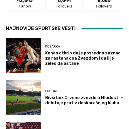
42,845
6,644
8,089
Fanovi
Follovers
Follovers
NAJNOVIJE SPORTSKE VESTI
KOŠARKA
Kenan otkrio da je posredno saznao
za rastanak sa Zvezdom i da li je
želeo da ostane
FUDBAL
Bivši bek Crvene zvezde u Mladosti –
debituje protiv doskorašnjeg kluba