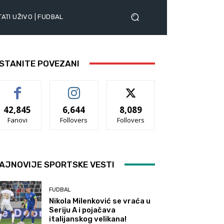
ATI UŽIVO | FUDBAL
STANITE POVEZANI
42,845
6,644
8,089
Fanovi
Follovers
Follovers
AJNOVIJE SPORTSKE VESTI
FUDBAL
Nikola Milenković se vraća u
Seriju A i pojačava
italijanskog velikana!