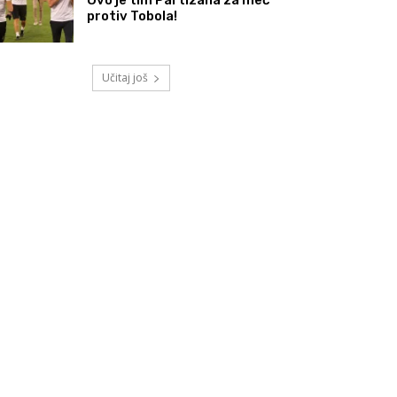
protiv Tobola!
Učitaj još