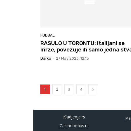
FUDBAL
RASULO U TORONTU: Italijani se
mrze, povezuje ih samo jedna stv
Darko
-
27 May 2023. 12:15
1
2
3
4
Kladjenje.rs
Mal
Casinobonus.rs