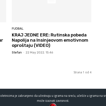
FUDBAL
KRAJ JEDNE ERE: Rutinska pobeda
ar
Napolija na Insinjeovom emotivnom
oproštaju (VIDEO)
Stefan
-
22 May 2022. 15:46
Strana 1 od 4
oletnicima je zabranjeno da učestvuju u igrama na sreću, učešće u igrama na sr
može izazvati zavisnost.