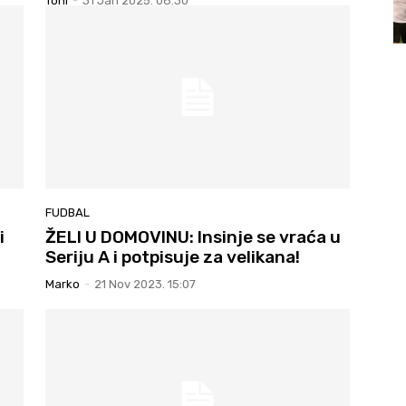
Toni
-
31 Jan 2025. 08:30
FUDBAL
i
ŽELI U DOMOVINU: Insinje se vraća u
Seriju A i potpisuje za velikana!
Marko
-
21 Nov 2023. 15:07