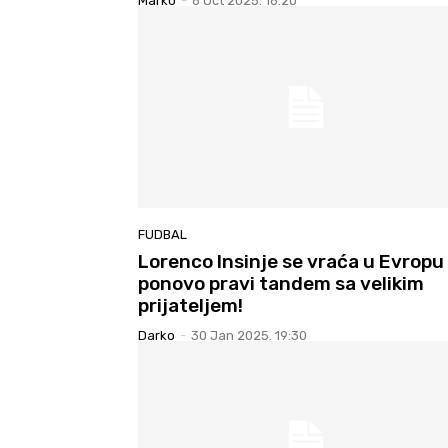
Marko
-
6 Oct 2025. 16:20
FUDBAL
Lorenco Insinje se vraća u Evropu 
ponovo pravi tandem sa velikim
prijateljem!
Darko
-
30 Jan 2025. 19:30