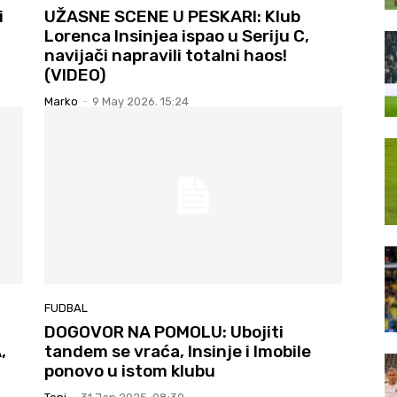
i
UŽASNE SCENE U PESKARI: Klub
Lorenca Insinjea ispao u Seriju C,
navijači napravili totalni haos!
(VIDEO)
Marko
-
9 May 2026. 15:24
FUDBAL
DOGOVOR NA POMOLU: Ubojiti
,
tandem se vraća, Insinje i Imobile
ponovo u istom klubu