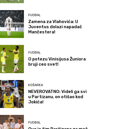
FUDBAL
Zamena za Vlahovića: U
Juventus dolazi napadač
Mančestera!
FUDBAL
O potezu Vinisijusa Žuniora
bruji ceo svet!
KOŠARKA
NEVEROVATNO: Videli ga svi
u Partizanu, on otišao kod
Jokića!
FUDBAL
Ovo je tim Partizana za meč