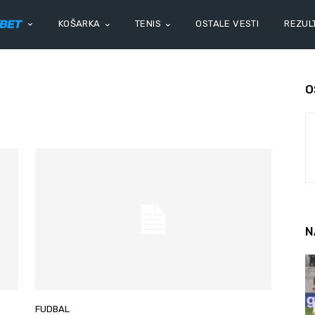
KOŠARKA
TENIS
OSTALE VESTI
REZULT
O
N
FUDBAL