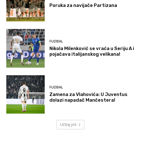
Poruka za navijače Partizana
FUDBAL
Nikola Milenković se vraća u Seriju A i
pojačava italijanskog velikana!
FUDBAL
Zamena za Vlahovića: U Juventus
dolazi napadač Mančestera!
Učitaj još