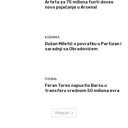
Arteta za 75 miliona funti doveo
novo pojačanje u Arsenal
KOŠARKA
Dušan Miletić o povratku u Partizan i
saradnji sa Obradovićem
FUDBAL
Feran Tores napustio Barsu u
transferu vrednom 50 miliona evra
Učitaj još