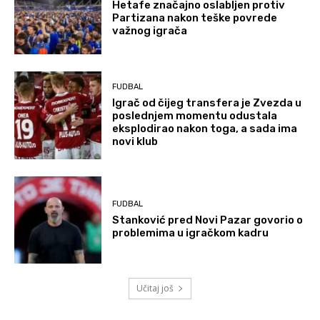
Hetafe značajno oslabljen protiv
Partizana nakon teške povrede
važnog igrača
FUDBAL
Igrač od čijeg transfera je Zvezda u
poslednjem momentu odustala
eksplodirao nakon toga, a sada ima
novi klub
FUDBAL
Stanković pred Novi Pazar govorio o
problemima u igračkom kadru
Učitaj još