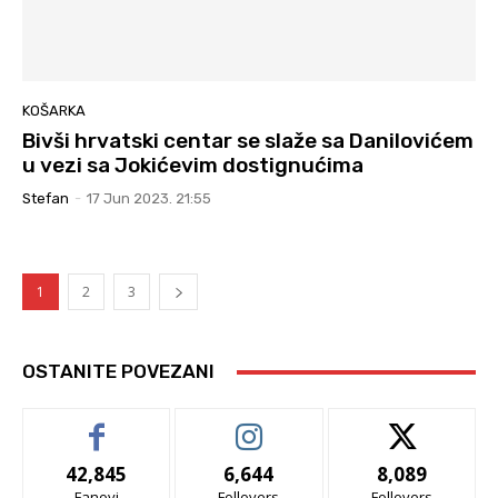
KOŠARKA
Bivši hrvatski centar se slaže sa Danilovićem
u vezi sa Jokićevim dostignućima
Stefan
-
17 Jun 2023. 21:55
1
2
3
OSTANITE POVEZANI
42,845
6,644
8,089
Fanovi
Follovers
Follovers