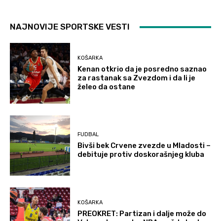
NAJNOVIJE SPORTSKE VESTI
KOŠARKA
Kenan otkrio da je posredno saznao
za rastanak sa Zvezdom i da li je
želeo da ostane
FUDBAL
Bivši bek Crvene zvezde u Mladosti –
debituje protiv doskorašnjeg kluba
KOŠARKA
PREOKRET: Partizan i dalje može do