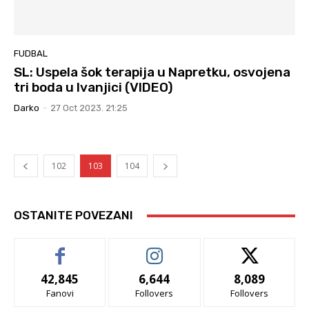
FUDBAL
SL: Uspela šok terapija u Napretku, osvojena
tri boda u Ivanjici (VIDEO)
Darko
-
27 Oct 2023. 21:25
102
103
104
OSTANITE POVEZANI
42,845
6,644
8,089
Fanovi
Follovers
Follovers