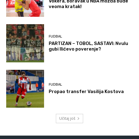
Vokera, boravak u NBA možda bude
veoma kratak!
FUDBAL
PARTIZAN – TOBOL, SASTAVI: Nvulu
gubi Ilićevo poverenje?
FUDBAL
Propao transfer Vasilija Kostova
Učitaj još