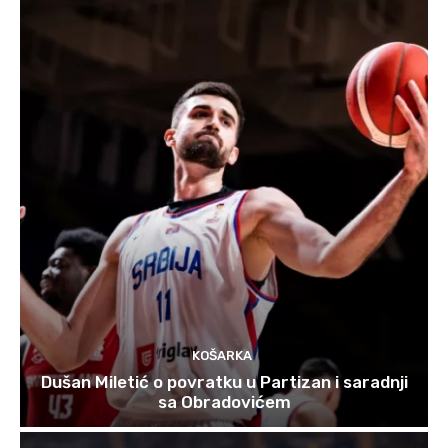
KOŠARKA
Dušan Miletić o povratku u Partizan i saradnji
sa Obradovićem