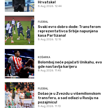
Hrvatske!
8 Aug 2026. 12:44
FUDBAL
Svaki evro dobro dođe: Transferom
reprezentativca Srbije napunjena
kasa Partizana!
8 Aug 2026. 12:15
KOŠARKA
Bolomboj neće pojačati Unikahu, evo
gde nastavlja karijeru
8 Aug 2026. 11:45
FUDBAL
Došao je u Zvezdu u višemilionskom
transferu, a sad odlazi u Rusiju na
pozajmicu!
8 Aug 2026. 11:13