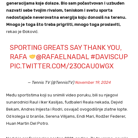
generacijama koje dolaze. Bio sam počastvovan i uzbuđen
nazvati sebe tvojim rivalom, teniskom i svetu sporta
nedostajaće neverovatna energija koju donosiš na terenu.
Mnogo je toga što treba prigrliti, mnogo toga proslaviti,
rekao je Đoković.
SPORTING GREATS SAY THANK YOU,
RAFA
@RAFAELNADAL
#DAVISCUP
PIC.TWITTER.COM/23OCAU0WGX
— Tennis TV (@TennisTV)
November 19, 2024
Među sportistima koji su snimili video poruku, bili su njegovi
sunarodnici Raul i Iker Kasiljas, fudbaleri Reala nekada, Dejvid
Bekam, Andres Inijesta i Rodri, osvajač ovogodišnje zlatne lopte.
Od kolega iz branše, Serena Vilijams, Endi Mari, Rodžer Federer,
Huan Martin Del Potro.