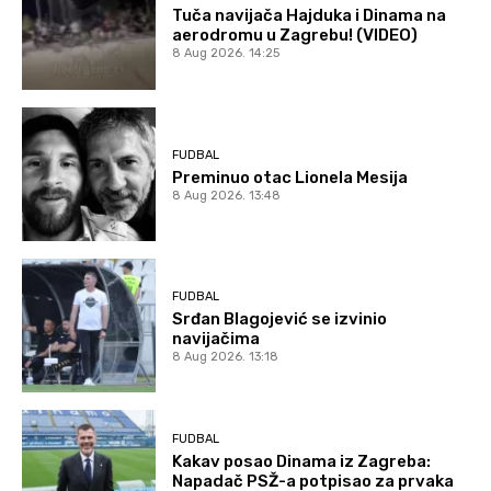
Tuča navijača Hajduka i Dinama na
aerodromu u Zagrebu! (VIDEO)
8 Aug 2026. 14:25
FUDBAL
Preminuo otac Lionela Mesija
8 Aug 2026. 13:48
FUDBAL
Srđan Blagojević se izvinio
navijačima
8 Aug 2026. 13:18
FUDBAL
Kakav posao Dinama iz Zagreba:
Napadač PSŽ-a potpisao za prvaka