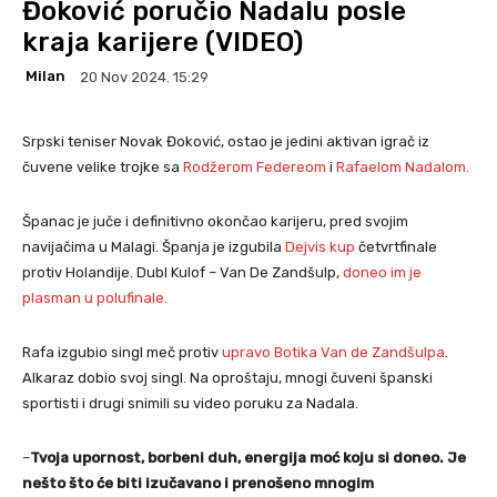
Đoković poručio Nadalu posle
kraja karijere (VIDEO)
Milan
20 Nov 2024. 15:29
Srpski teniser Novak Đoković, ostao je jedini aktivan igrač iz
čuvene velike trojke sa
Rodžerom Federeom
i
Rafaelom Nadalom.
Španac je juče i definitivno okončao karijeru, pred svojim
navijačima u Malagi. Španja je izgubila
Dejvis kup
četvrtfinale
protiv Holandije. Dubl Kulof – Van De Zandšulp,
doneo im je
plasman u polufinale.
Rafa izgubio singl meč protiv
upravo Botika Van de Zandšulpa
.
Alkaraz dobio svoj singl. Na oproštaju, mnogi čuveni španski
sportisti i drugi snimili su video poruku za Nadala.
–
Tvoja upornost, borbeni duh, energija moć koju si doneo. Je
nešto što će biti izučavano i prenošeno mnogim