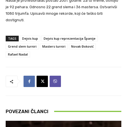
Nadal je profesionalac postao 2001. godine. Za to vreme, osvojio
je 92 pehara. Odnosno 22 grend slema i 36 mastersa. Ostvarivši
1080 trijumfa. Upisavši mnoge rekorde, koji će teško biti
dostignuti.
TAGS
Dejvis kup
Dejvis kup reprezentacija Španije
Grend slem turniri
Masters turniri
Novak Đoković
Rafael Nadal
POVEZANI ČLANCI