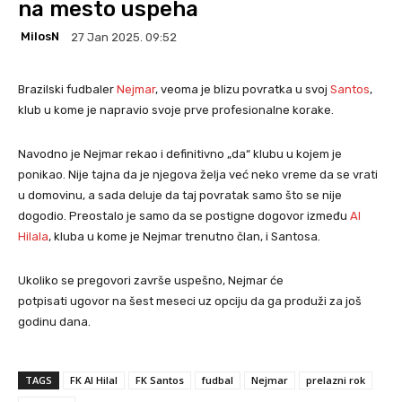
na mesto uspeha
MilosN
27 Jan 2025. 09:52
Brazilski fudbaler
Nejmar
, veoma je blizu povratka u svoj
Santos
,
klub u kome je napravio svoje prve profesionalne korake.
Navodno je Nejmar rekao i definitivno „da“ klubu u kojem je
ponikao. Nije tajna da je njegova želja već neko vreme da se vrati
u domovinu, a sada deluje da taj povratak samo što se nije
dogodio. Preostalo je samo da se postigne dogovor između
Al
Hilala
, kluba u kome je Nejmar trenutno član, i Santosa.
Ukoliko se pregovori završe uspešno, Nejmar će
potpisati ugovor na šest meseci uz opciju da ga produži za još
godinu dana.
TAGS
FK Al Hilal
FK Santos
fudbal
Nejmar
prelazni rok