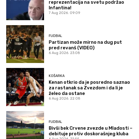
reprezentacija na svetu podržao
Infantina!
7 Aug 2026. 09:09
FUDBAL
Partizan može mirno na dug put
pred revanš (VIDEO)
6 Aug 2026. 23:08
KOŠARKA
Kenan otkrio da je posredno saznao
za rastanak sa Zvezdom i da li je
želeo da ostane
6 Aug 2026. 22:08
FUDBAL
Bivši bek Crvene zvezde u Mladosti –
debituje protiv doskorašnjeg kluba
6 Aug 2026. 21:44