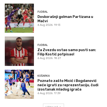
FUDBAL
Doskorašnji golman Partizana u
Mačvi
6 Aug 2026. 19:13
FUDBAL
Za Zvezdu ostao samo pusti san:
Filip Kostić potpisao!
6 Aug 2026. 18:27
KOŠARKA
Poznato zašto Micić i Bogdanović
neće igrati za reprezentaciju, čudi
izostanak mladog igrača
6 Aug 2026. 17:39