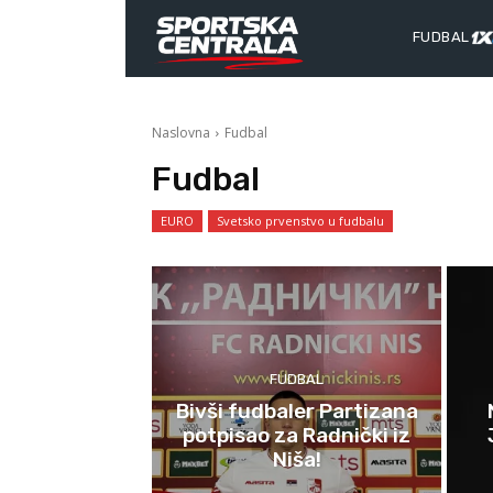
FUDBAL
Naslovna
Fudbal
Fudbal
EURO
Svetsko prvenstvo u fudbalu
FUDBAL
Bivši fudbaler Partizana
potpisao za Radnički iz
Niša!