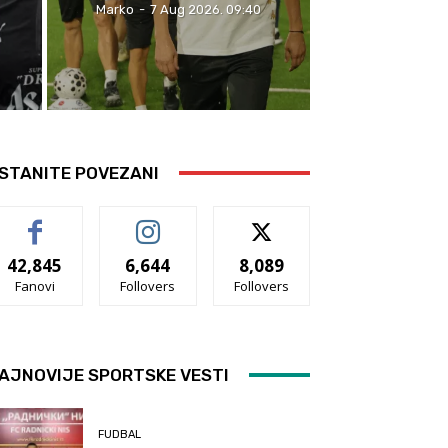
Marko
-
7 Aug 2026. 09:40
STANITE POVEZANI
42,845
6,644
8,089
Fanovi
Follovers
Follovers
AJNOVIJE SPORTSKE VESTI
FUDBAL