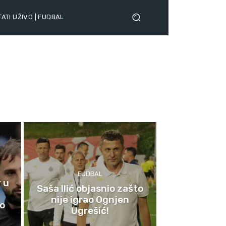
ATI UŽIVO | FUDBAL
FUDBAL
r u
Saša Ilić objasnio zašto
nije igrao Ognjen
ao
Ugrešić!