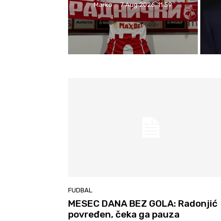
Marko
-
7 Aug 2026. 11:59
FUDBAL
MESEC DANA BEZ GOLA: Radonjić
povređen, čeka ga pauza