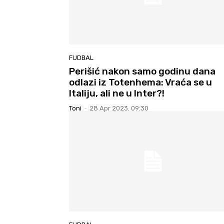
FUDBAL
Perišić nakon samo godinu dana
odlazi iz Totenhema: Vraća se u
Italiju, ali ne u Inter?!
Toni
-
28 Apr 2023. 09:30