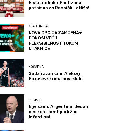
Bivši fudbaler Partizana
potpisao za Radnički iz Niša!
KLADIONICA
NOVA OPCIJA ZAMJENA+
DONOSI VEĆU
FLEKSIBILNOST TOKOM
UTAKMICE
KOŠARKA
Sada i zvanično: Aleksej
Pokuševski ima novi klub!
FUDBAL
Nije samo Argentina: Jedan
ceo kontinent podržao
Infantina!