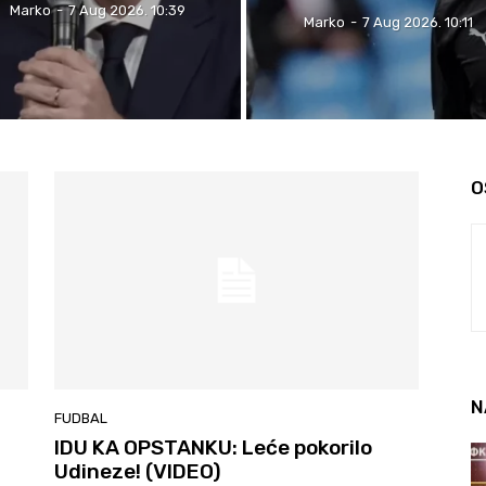
Marko
-
7 Aug 2026. 10:39
Marko
-
7 Aug 2026. 10:11
O
N
FUDBAL
IDU KA OPSTANKU: Leće pokorilo
Udineze! (VIDEO)