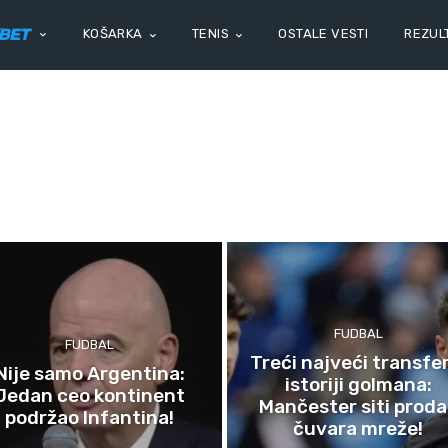
KOŠARKA
TENIS
OSTALE VESTI
REZULT
FUDBAL
FUDBAL
Treći najveći transfe
Nije samo Argentina:
istoriji golmana:
Jedan ceo kontinent
Mančester siti prod
podržao Infantina!
čuvara mreže!