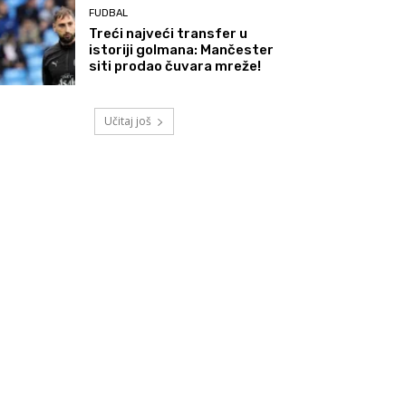
FUDBAL
Treći najveći transfer u
istoriji golmana: Mančester
siti prodao čuvara mreže!
Učitaj još