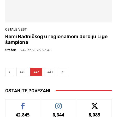
OSTALE VESTI
Remi Radničkog u regionalnom derbiju Lige
šampiona
Stefan
-
24 Jan 2023. 23:45
441
442
443
OSTANITE POVEZANI
42,845
6,644
8,089