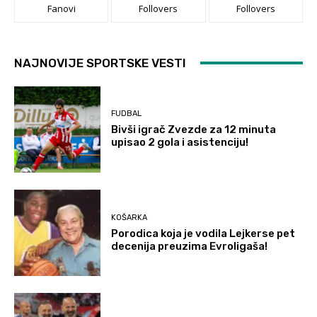
Fanovi
Follovers
Follovers
NAJNOVIJE SPORTSKE VESTI
FUDBAL
Bivši igrač Zvezde za 12 minuta
upisao 2 gola i asistenciju!
KOŠARKA
Porodica koja je vodila Lejkerse pet
decenija preuzima Evroligaša!