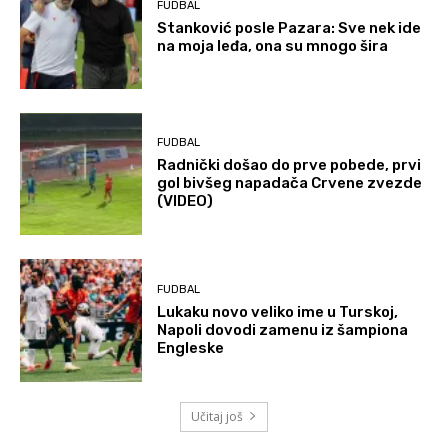
FUDBAL
Stanković posle Pazara: Sve nek ide
na moja leđa, ona su mnogo šira
FUDBAL
Radnički došao do prve pobede, prvi
gol bivšeg napadača Crvene zvezde
(VIDEO)
FUDBAL
Lukaku novo veliko ime u Turskoj,
Napoli dovodi zamenu iz šampiona
Engleske
Učitaj još