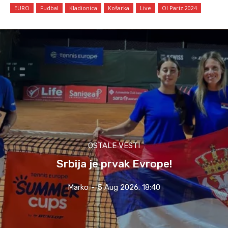
EURO
Fudbal
Kladionica
Košarka
Live
OI Pariz 2024
OSTALE VESTI
Srbija je prvak Evrope!
Marko
-
5 Aug 2026. 18:40