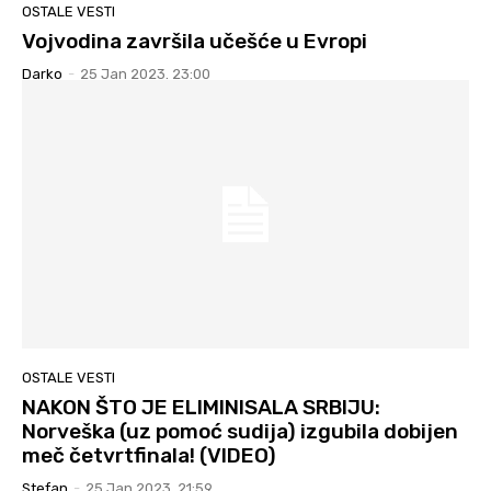
OSTALE VESTI
Vojvodina završila učešće u Evropi
Darko
-
25 Jan 2023. 23:00
OSTALE VESTI
NAKON ŠTO JE ELIMINISALA SRBIJU:
Norveška (uz pomoć sudija) izgubila dobijen
meč četvrtfinala! (VIDEO)
Stefan
-
25 Jan 2023. 21:59