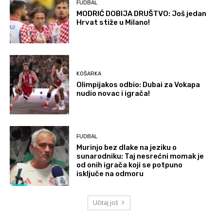
FUDBAL
MODRIĆ DOBIJA DRUŠTVO: Još jedan
Hrvat stiže u Milano!
KOŠARKA
Olimpijakos odbio: Dubai za Vokapa
nudio novac i igrača!
FUDBAL
Murinjo bez dlake na jeziku o
sunarodniku: Taj nesrećni momak je
od onih igrača koji se potpuno
isključe na odmoru
Učitaj još