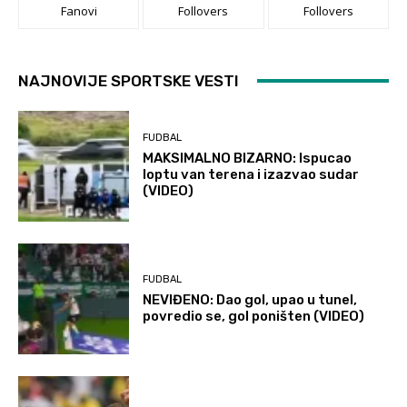
Fanovi
Follovers
Follovers
NAJNOVIJE SPORTSKE VESTI
FUDBAL
MAKSIMALNO BIZARNO: Ispucao
loptu van terena i izazvao sudar
(VIDEO)
FUDBAL
NEVIĐENO: Dao gol, upao u tunel,
povredio se, gol poništen (VIDEO)