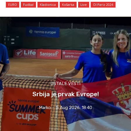
EURO
Fudbal
Kladionica
Košarka
Live
OI Pariz 2024
OSTALE VESTI
Srbija je prvak Evrope!
Marko
-
5 Aug 2026. 18:40