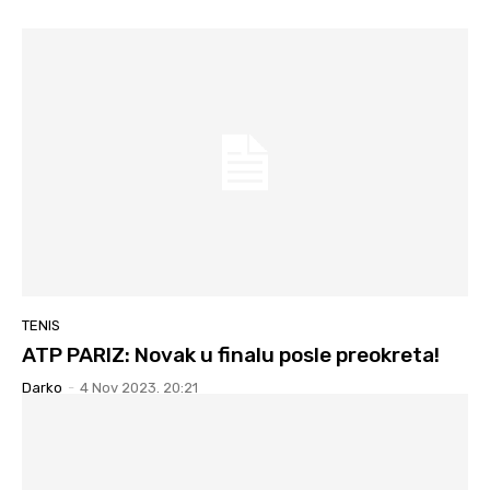
TENIS
ATP PARIZ: Novak u finalu posle preokreta!
Darko
-
4 Nov 2023. 20:21