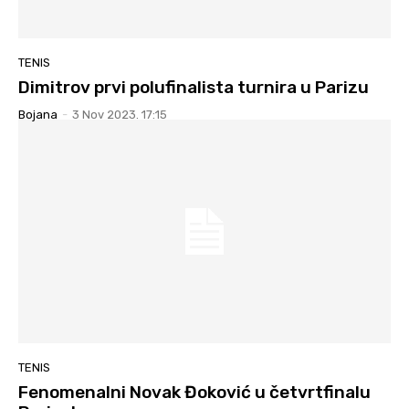
TENIS
Dimitrov prvi polufinalista turnira u Parizu
Bojana
-
3 Nov 2023. 17:15
TENIS
Fenomenalni Novak Đoković u četvrtfinalu