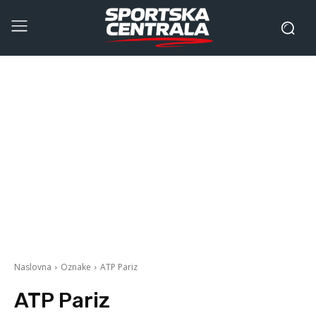
Naslovna
Oznake
ATP Pariz
ATP Pariz