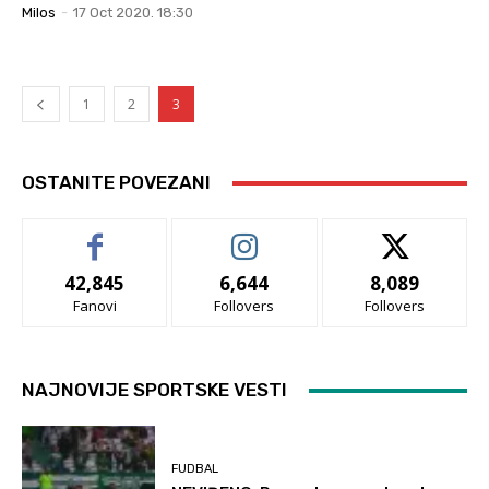
Milos
-
17 Oct 2020. 18:30
1
2
3
OSTANITE POVEZANI
42,845
6,644
8,089
Fanovi
Follovers
Follovers
NAJNOVIJE SPORTSKE VESTI
FUDBAL