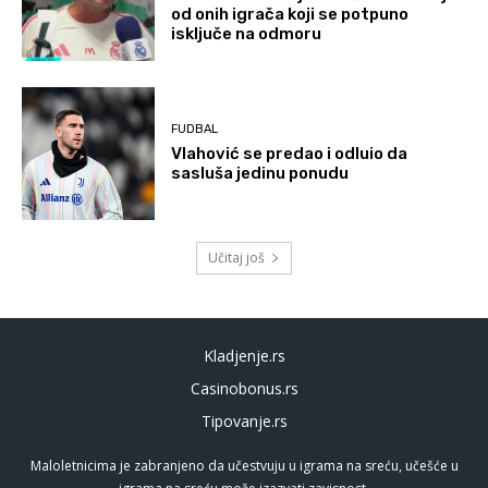
od onih igrača koji se potpuno
isključe na odmoru
FUDBAL
Vlahović se predao i odluio da
sasluša jedinu ponudu
Učitaj još
Kladjenje.rs
Casinobonus.rs
Tipovanje.rs
Maloletnicima je zabranjeno da učestvuju u igrama na sreću, učešće u