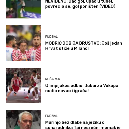
NEVIĐENO: Dao gol, upao u tunel,
povredio se, gol poništen (VIDEO)
FUDBAL
MODRIĆ DOBIJA DRUŠTVO: Još jedan
Hrvat stiže u Milano!
KOŠARKA
Olimpijakos odbio: Dubai za Vokapa
nudio novac i igrača!
FUDBAL
Murinjo bez dlake na jeziku o
sunarodniku: Taj nesrećni momak je