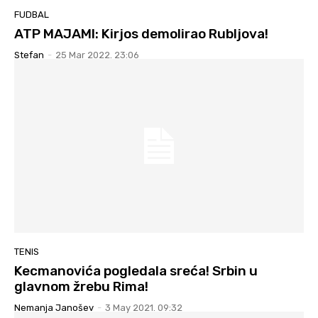
FUDBAL
ATP MAJAMI: Kirjos demolirao Rubljova!
Stefan
-
25 Mar 2022. 23:06
TENIS
Kecmanovića pogledala sreća! Srbin u
glavnom žrebu Rima!
Nemanja Janošev
-
3 May 2021. 09:32