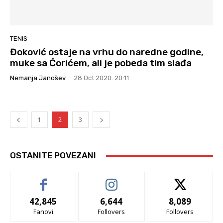
TENIS
Đoković ostaje na vrhu do naredne godine,
muke sa Ćorićem, ali je pobeda tim slađa
Nemanja Janošev
-
28 Oct 2020. 20:11
1
2
3
OSTANITE POVEZANI
42,845
6,644
8,089
Fanovi
Follovers
Follovers