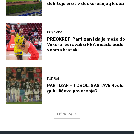
debituje protiv doskorašnjeg kluba
KOŠARKA
PREOKRET: Partizan i dalje može do
Vokera, boravak u NBA možda bude
veoma kratak!
FUDBAL
PARTIZAN – TOBOL, SASTAVI: Nvulu
gubi Ilićevo poverenje?
Učitaj još