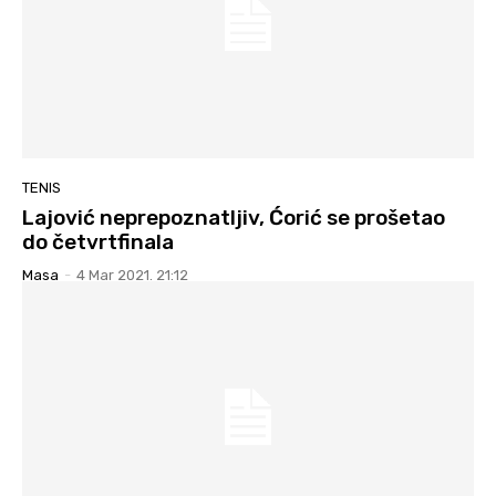
TENIS
Lajović neprepoznatljiv, Ćorić se prošetao
do četvrtfinala
Masa
-
4 Mar 2021. 21:12