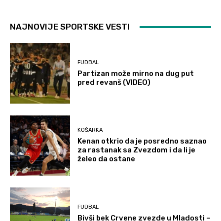
NAJNOVIJE SPORTSKE VESTI
FUDBAL
Partizan može mirno na dug put
pred revanš (VIDEO)
KOŠARKA
Kenan otkrio da je posredno saznao
za rastanak sa Zvezdom i da li je
želeo da ostane
FUDBAL
Bivši bek Crvene zvezde u Mladosti –