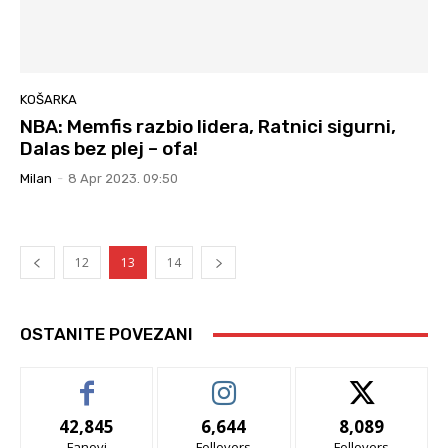
KOŠARKA
NBA: Memfis razbio lidera, Ratnici sigurni,
Dalas bez plej – ofa!
Milan
-
8 Apr 2023. 09:50
12
13
14
OSTANITE POVEZANI
42,845
6,644
8,089
Fanovi
Follovers
Follovers