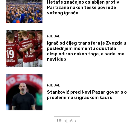
Hetafe značajno oslabljen protiv
Partizana nakon teške povrede
važnog igrača
FUDBAL
Igrač od čijeg transfera je Zvezda u
poslednjem momentu odustala
eksplodirao nakon toga, a sada ima
novi klub
FUDBAL
Stanković pred Novi Pazar govorio o
problemima u igračkom kadru
Učitaj još