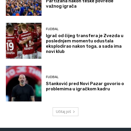
Partizana nakon teške povrede
važnog igrača
FUDBAL
Igrač od čijeg transfera je Zvezda u
poslednjem momentu odustala
eksplodirao nakon toga, a sada ima
novi klub
FUDBAL
Stanković pred Novi Pazar govorio o
problemima u igračkom kadru
Učitaj još