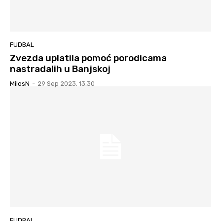
FUDBAL
Zvezda uplatila pomoć porodicama
nastradalih u Banjskoj
MilosN
-
29 Sep 2023. 13:30
FUDBAL