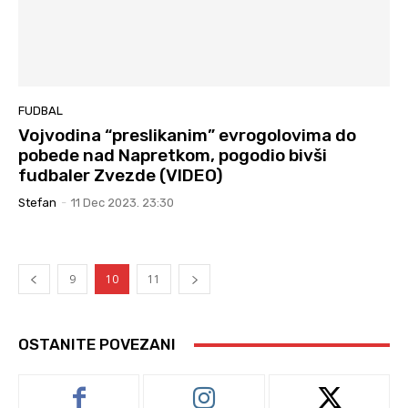
FUDBAL
Vojvodina “preslikanim” evrogolovima do
pobede nad Napretkom, pogodio bivši
fudbaler Zvezde (VIDEO)
Stefan
-
11 Dec 2023. 23:30
9
10
11
OSTANITE POVEZANI