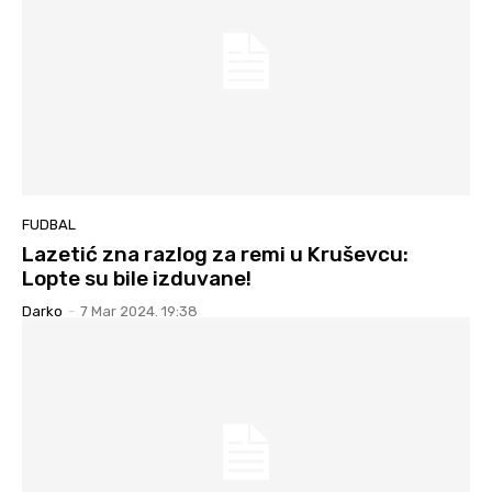
FUDBAL
Lazetić zna razlog za remi u Kruševcu:
Lopte su bile izduvane!
Darko
-
7 Mar 2024. 19:38