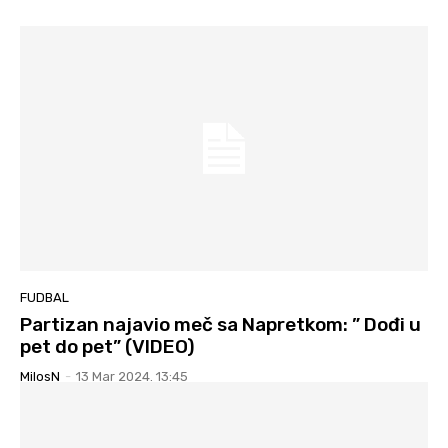
FUDBAL
Partizan najavio meč sa Napretkom: ” Dođi u
pet do pet” (VIDEO)
MilosN
-
13 Mar 2024. 13:45