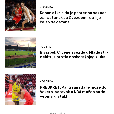
KOŠARKA
Kenan otkrio da je posredno saznao
za rastanak sa Zvezdom i da li je
želeo da ostane
FUDBAL
Bivši bek Crvene zvezde u Mladosti –
debituje protiv doskorašnjeg kluba
KOŠARKA
PREOKRET: Partizan i dalje može do
Vokera, boravak u NBA možda bude
veoma kratak!
Učitaj još