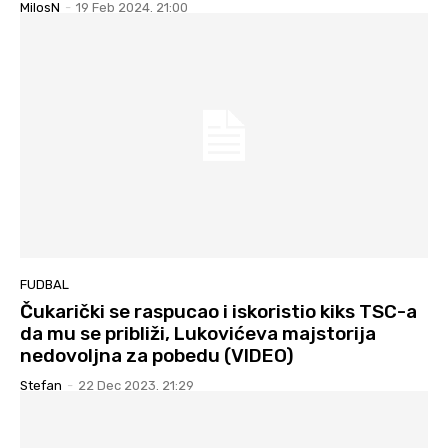
MilosN
-
19 Feb 2024. 21:00
FUDBAL
Čukarički se raspucao i iskoristio kiks TSC-a
da mu se približi, Lukovićeva majstorija
nedovoljna za pobedu (VIDEO)
Stefan
-
22 Dec 2023. 21:29