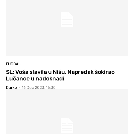
FUDBAL
SL: Voša slavila u Nišu, Napredak šokirao
Lučance u nadoknadi
Darko
-
16 Dec 2023. 16:30