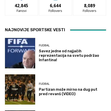
42,845
6,644
8,089
Fanovi
Follovers
Follovers
NAJNOVIJE SPORTSKE VESTI
FUDBAL
Savez jedne od najjačih
reprezentacija na svetu podržao
Infantina!
FUDBAL
Partizan može mirno na dug put
pred revanš (VIDEO)