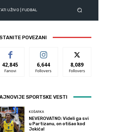
ATI UŽIVO | FUDBAL
STANITE POVEZANI
42,845
6,644
8,089
Fanovi
Follovers
Follovers
AJNOVIJE SPORTSKE VESTI
KOŠARKA
NEVEROVATNO: Videli ga svi
u Partizanu, on otišao kod
Jokića!