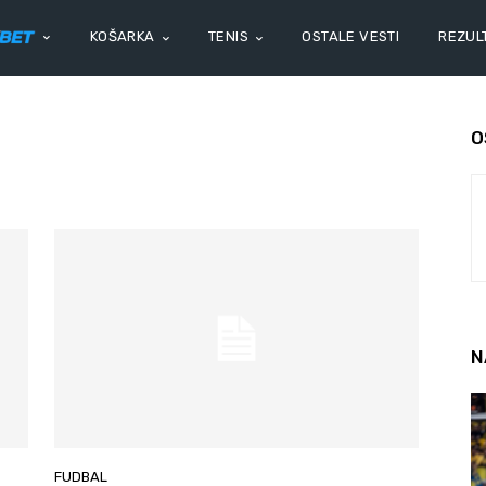
KOŠARKA
TENIS
OSTALE VESTI
REZULT
O
N
FUDBAL