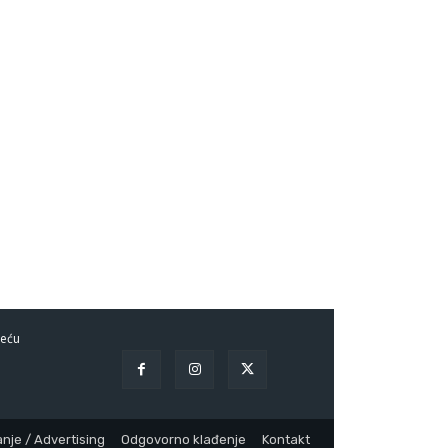
eću
nje / Advertising
Odgovorno klađenje
Kontakt