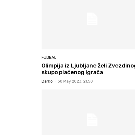
FUDBAL
Olimpija iz Ljubljane želi Zvezdino
skupo plaćenog igrača
Darko
-
30 May 2023. 21:50