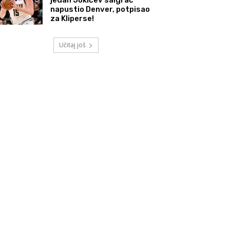
napustio Denver, potpisao
za Kliperse!
Učitaj još