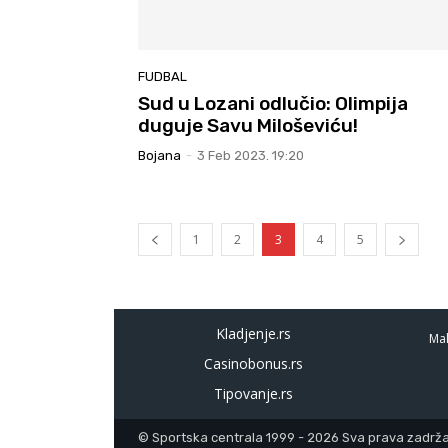
FUDBAL
Sud u Lozani odlučio: Olimpija
duguje Savu Miloševiću!
Bojana
-
3 Feb 2023. 19:20
1
2
3
4
5
Kladjenje.rs
Mal
Casinobonus.rs
Tipovanje.rs
© Sportska centrala 1999 - 2026 Sva prava zadržan