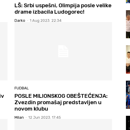
LŠ: Srbi uspešni, Olimpija posle velike
drame izbacila Ludogorec!
Darko
-
1 Aug 2023. 22:34
FUDBAL
iv
POSLE MILIONSKOG OBEŠTEĆENJA:
Zvezdin promašaj predstavljen u
novom klubu
Milan
-
12 Jun 2023. 17:45