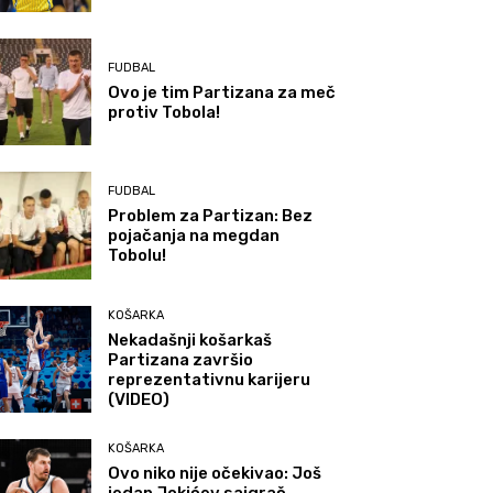
FUDBAL
Ovo je tim Partizana za meč
protiv Tobola!
FUDBAL
Problem za Partizan: Bez
pojačanja na megdan
Tobolu!
KOŠARKA
Nekadašnji košarkaš
Partizana završio
reprezentativnu karijeru
(VIDEO)
KOŠARKA
Ovo niko nije očekivao: Još
jedan Jokićev saigrač