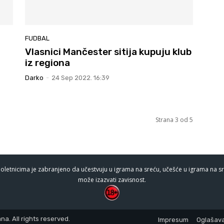
FUDBAL
Vlasnici Mančester sitija kupuju klub
iz regiona
Darko
-
24 Sep 2022. 16:39
Strana 3 od 5
oletnicima je zabranjeno da učestvuju u igrama na sreću, učešće u igrama na sr
može izazvati zavisnost.
a. All rights reserved.
Impresum
Oglašava