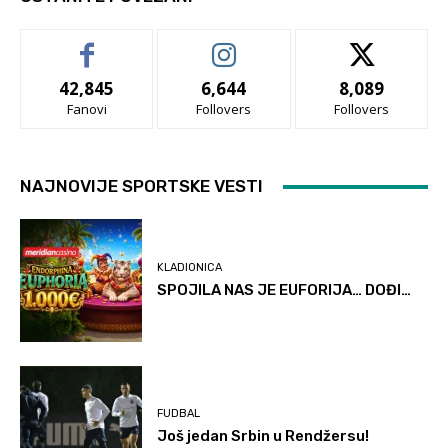
42,845
6,644
8,089
Fanovi
Follovers
Follovers
NAJNOVIJE SPORTSKE VESTI
KLADIONICA
SPOJILA NAS JE EUFORIJA… DOĐI…
FUDBAL
Još jedan Srbin u Rendžersu!