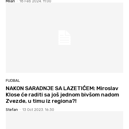
Milan
-
18 Feb 2024. 11:00
FUDBAL
NAKON SARADNJE SA LAZETIĆEM: Miroslav
Klose će raditi sa još jednom bivšom nadom
Zvezde, u timu iz regiona?!
Stefan
-
13 Oct 2023. 16:30