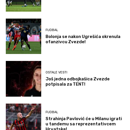
FUDBAL
Bolonja se nakon Ugrešića okrenula
ofanzivcu Zvezde!
OSTALE VESTI
Još jedna odbojkašica Zvezde
potpisala za TENT!
FUDBAL
Strahinja Pavlović će u Milanu igrati
u tandemu sa reprezentativcem
Hrvatske!