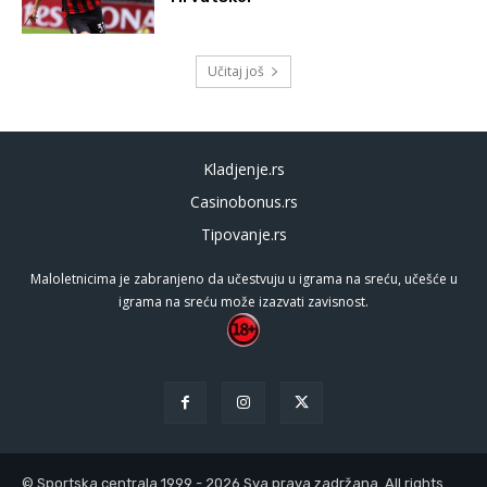
Učitaj još
Kladjenje.rs
Casinobonus.rs
Tipovanje.rs
Maloletnicima je zabranjeno da učestvuju u igrama na sreću, učešće u
igrama na sreću može izazvati zavisnost.
© Sportska centrala 1999 - 2026 Sva prava zadržana. All rights