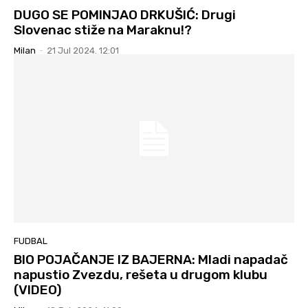
DUGO SE POMINJAO DRKUŠIĆ: Drugi
Slovenac stiže na Maraknu!?
Milan
-
21 Jul 2024. 12:01
FUDBAL
BIO POJAČANJE IZ BAJERNA: Mladi napadač
napustio Zvezdu, rešeta u drugom klubu
(VIDEO)