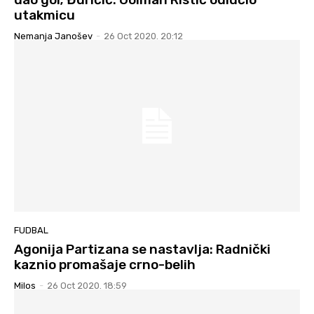
utakmicu
Nemanja Janošev
-
26 Oct 2020. 20:12
FUDBAL
Agonija Partizana se nastavlja: Radnički
kaznio promašaje crno-belih
Milos
-
26 Oct 2020. 18:59