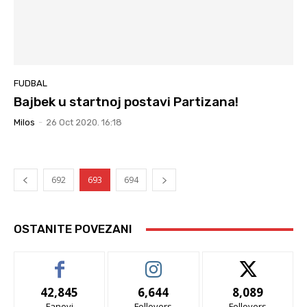
FUDBAL
Bajbek u startnoj postavi Partizana!
Milos
-
26 Oct 2020. 16:18
692
693
694
OSTANITE POVEZANI
42,845
6,644
8,089
Fanovi
Follovers
Follovers