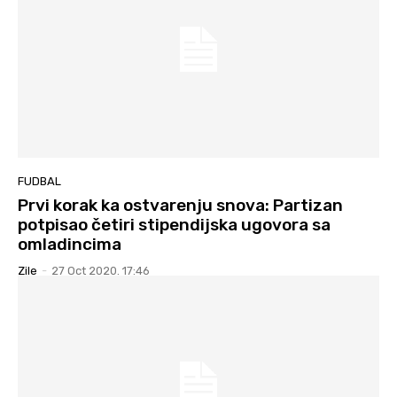
FUDBAL
Prvi korak ka ostvarenju snova: Partizan
potpisao četiri stipendijska ugovora sa
omladincima
Zile
-
27 Oct 2020. 17:46