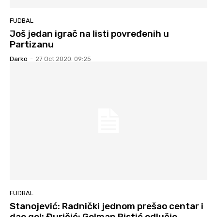
FUDBAL
Još jedan igrač na listi povređenih u
Partizanu
Darko
-
27 Oct 2020. 09:25
FUDBAL
Stanojević: Radnički jednom prešao centar i
dao gol; Đuričić: Golman Ristić odlučio