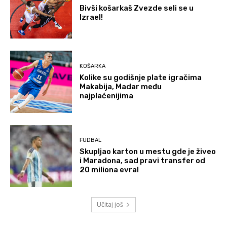
Bivši košarkaš Zvezde seli se u
Izrael!
KOŠARKA
Kolike su godišnje plate igračima
Makabija, Madar među
najplaćenijima
FUDBAL
Skupljao karton u mestu gde je živeo
i Maradona, sad pravi transfer od
20 miliona evra!
Učitaj još