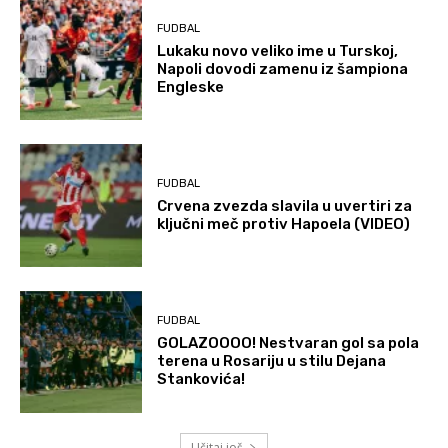
FUDBAL
Lukaku novo veliko ime u Turskoj,
Napoli dovodi zamenu iz šampiona
Engleske
FUDBAL
Crvena zvezda slavila u uvertiri za
ključni meč protiv Hapoela (VIDEO)
FUDBAL
GOLAZOOOO! Nestvaran gol sa pola
terena u Rosariju u stilu Dejana
Stankovića!
Učitaj još