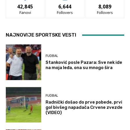
42,845
6,644
8,089
Fanovi
Follovers
Follovers
NAJNOVIJE SPORTSKE VESTI
FUDBAL
Stanković posle Pazara: Sve nek ide
na moja leđa, ona su mnogo šira
FUDBAL
Radnički došao do prve pobede, prvi
gol bivšeg napadača Crvene zvezde
(VIDEO)