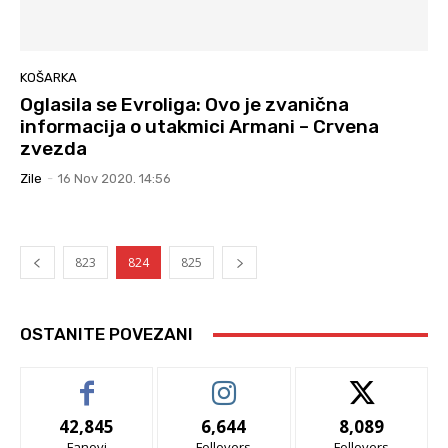
KOŠARKA
Oglasila se Evroliga: Ovo je zvanična
informacija o utakmici Armani – Crvena
zvezda
Zile
-
16 Nov 2020. 14:56
823
824
825
OSTANITE POVEZANI
42,845
6,644
8,089
Fanovi
Follovers
Follovers