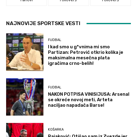
NAJNOVIJE SPORTSKE VESTI
FUDBAL
I kad smo u g*vnima mi smo
Partizan: Petrović otkrio kolika je
maksimalna mesečna plata
igračima crno-belih!
FUDBAL
NAKON POTPISA VINISIJUSA: Arsenal
se okreće novoj meti, Arteta
naciljao napadača Barse!
KOŠARKA
Rajaković: Otišao sam iz Zvezde jer