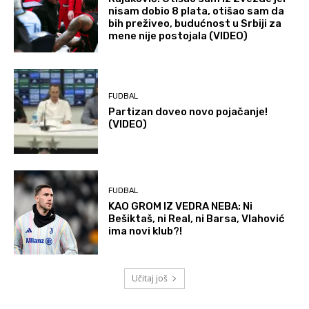
nisam dobio 8 plata, otišao sam da
bih preživeo, budućnost u Srbiji za
mene nije postojala (VIDEO)
FUDBAL
Partizan doveo novo pojačanje!
(VIDEO)
FUDBAL
KAO GROM IZ VEDRA NEBA: Ni
Bešiktaš, ni Real, ni Barsa, Vlahović
ima novi klub?!
Učitaj još