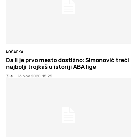
KOŠARKA
Da li je prvo mesto dostižno: Simonović treći
najbolji trojkaš u istoriji ABA lige
Zile
-
16 Nov 2020. 15:25