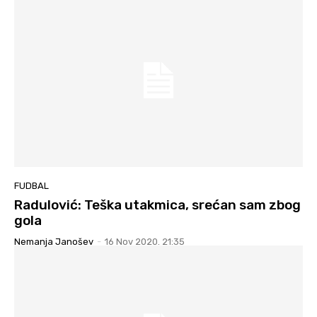
FUDBAL
Radulović: Teška utakmica, srećan sam zbog
gola
Nemanja Janošev
-
16 Nov 2020. 21:35