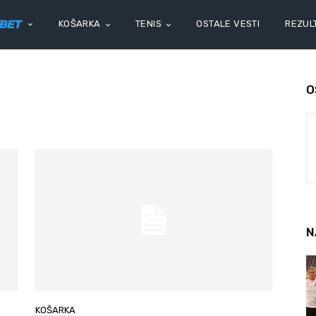
KOŠARKA
TENIS
OSTALE VESTI
REZULT
O
N
KOŠARKA