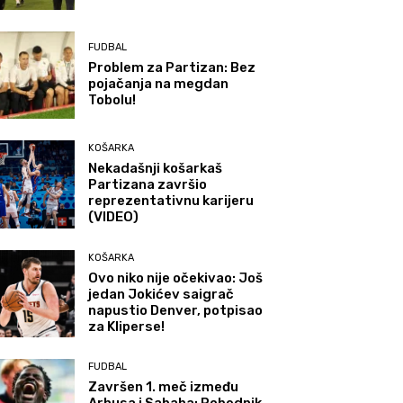
FUDBAL
Problem za Partizan: Bez
pojačanja na megdan
Tobolu!
KOŠARKA
Nekadašnji košarkaš
Partizana završio
reprezentativnu karijeru
(VIDEO)
KOŠARKA
Ovo niko nije očekivao: Još
jedan Jokićev saigrač
napustio Denver, potpisao
za Kliperse!
FUDBAL
Završen 1. meč između
Arhusa i Sabaha: Pobednik