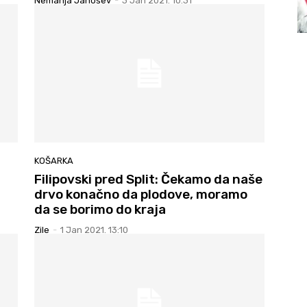
Nemanja Janošev
-
3 Jan 2021. 10:31
KOŠARKA
Filipovski pred Split: Čekamo da naše
drvo konačno da plodove, moramo
da se borimo do kraja
Zile
-
1 Jan 2021. 13:10