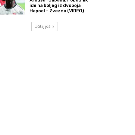
ide na boljeg iz dvoboja
Hapoel – Zvezda (VIDEO)
Učitaj još