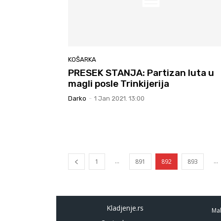
KOŠARKA
PRESEK STANJA: Partizan luta u
magli posle Trinkijerija
Darko
-
1 Jan 2021. 13:00
...
...
1
891
892
893
Kladjenje.rs
Mal