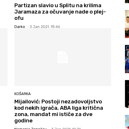
Partizan slavio u Splitu na krilima
Jaramaza za očuvanje nade o plej-
ofu
Darko
-
3 Jan 2021. 18:46
KOŠARKA
Mijailović: Postoji nezadovoljstvo
kod nekih igrača, ABA liga kritična
zona, mandat mi ističe za dve
godine