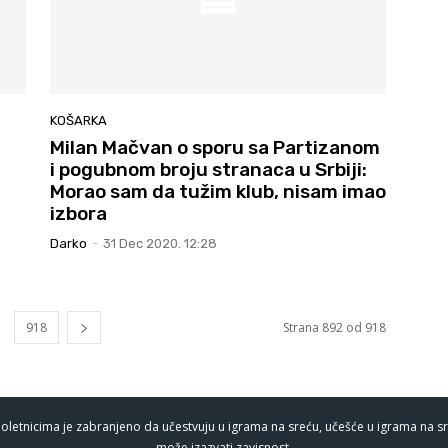
KOŠARKA
Milan Mačvan o sporu sa Partizanom
i pogubnom broju stranaca u Srbiji:
Morao sam da tužim klub, nisam imao
izbora
Darko
-
31 Dec 2020. 12:28
918
Strana 892 od 918
oletnicima je zabranjeno da učestvuju u igrama na sreću, učešće u igrama na sr
može izazvati zavisnost.