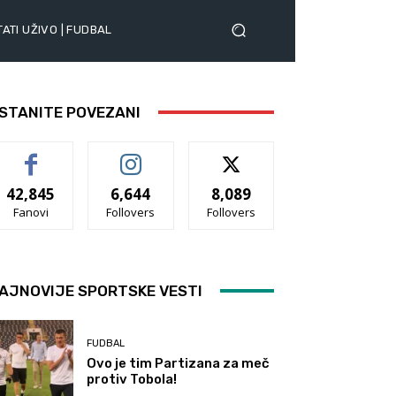
ATI UŽIVO | FUDBAL
STANITE POVEZANI
42,845
6,644
8,089
Fanovi
Follovers
Follovers
AJNOVIJE SPORTSKE VESTI
FUDBAL
Ovo je tim Partizana za meč
protiv Tobola!