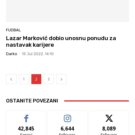
FUDBAL
Lazar Marković dobio unosnu ponudu za
nastavak karijere
Darko
-
15 Jul 2022. 14:10
1
2
3
OSTANITE POVEZANI
42,845
6,644
8,089
Fanovi
Follovers
Follovers