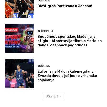
KOŠARKA
Bivši igrač Partizana u Japanu!
KLADIONICA
Budućnost sportskog klađenja je
stigla – AI sastavlja tiket, a Meridian
donosi cashback pogodnost
KOŠARKA
Euforija na Malom Kalemegdanu:
Zvezda dovela još jedno vrhunsko
pojačanje!
Učitaj još