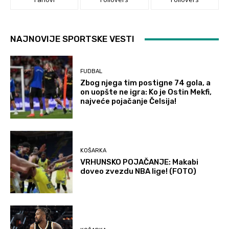
NAJNOVIJE SPORTSKE VESTI
FUDBAL
Zbog njega tim postigne 74 gola, a
on uopšte ne igra: Ko je Ostin Mekfi,
najveće pojačanje Čelsija!
KOŠARKA
VRHUNSKO POJAČANJE: Makabi
doveo zvezdu NBA lige! (FOTO)