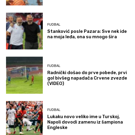
FUDBAL
Stanković posle Pazara: Sve nek ide
na moja leđa, ona su mnogo šira
FUDBAL
Radnički došao do prve pobede, prvi
gol bivšeg napadača Crvene zvezde
(VIDEO)
FUDBAL
Lukaku novo veliko ime u Turskoj,
Napoli dovodi zamenu iz šampiona
Engleske