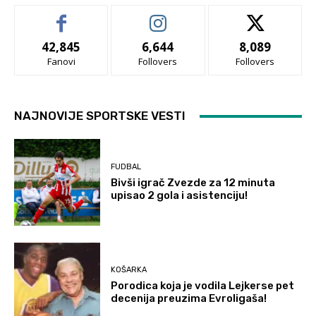
42,845
6,644
8,089
Fanovi
Follovers
Follovers
NAJNOVIJE SPORTSKE VESTI
FUDBAL
Bivši igrač Zvezde za 12 minuta
upisao 2 gola i asistenciju!
KOŠARKA
Porodica koja je vodila Lejkerse pet
decenija preuzima Evroligaša!