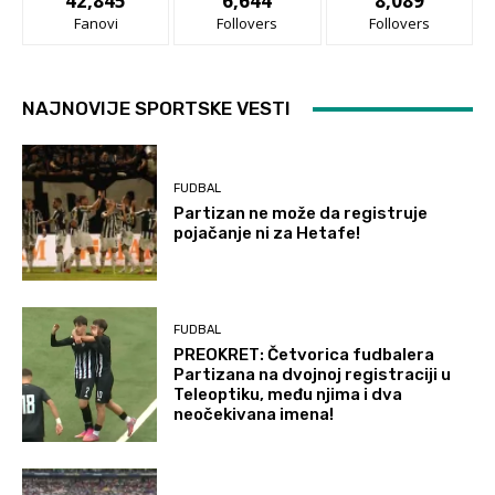
42,845
6,644
8,089
Fanovi
Follovers
Follovers
NAJNOVIJE SPORTSKE VESTI
FUDBAL
Partizan ne može da registruje
pojačanje ni za Hetafe!
FUDBAL
PREOKRET: Četvorica fudbalera
Partizana na dvojnoj registraciji u
Teleoptiku, među njima i dva
neočekivana imena!