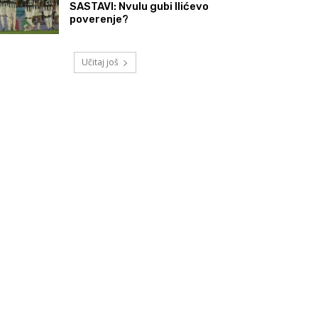
SASTAVI: Nvulu gubi Ilićevo
poverenje?
Učitaj još