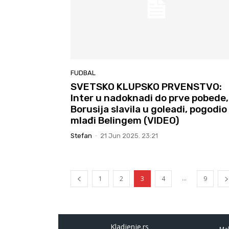
FUDBAL
SVETSKO KLUPSKO PRVENSTVO:
Inter u nadoknadi do prve pobede,
Borusija slavila u goleadi, pogodio 
mlađi Belingem (VIDEO)
Stefan
-
21 Jun 2025. 23:21
...
1
2
3
4
9
Kladjenje.rs