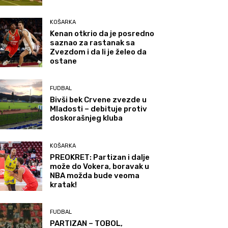
KOŠARKA
Kenan otkrio da je posredno
saznao za rastanak sa
Zvezdom i da li je želeo da
ostane
FUDBAL
Bivši bek Crvene zvezde u
Mladosti – debituje protiv
doskorašnjeg kluba
KOŠARKA
PREOKRET: Partizan i dalje
može do Vokera, boravak u
NBA možda bude veoma
kratak!
FUDBAL
PARTIZAN – TOBOL,