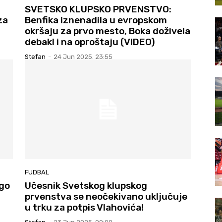
SVETSKO KLUPSKO PRVENSTVO:
za
Benfika iznenadila u evropskom
okršaju za prvo mesto, Boka doživela
debakl i na oproštaju (VIDEO)
Stefan
-
24 Jun 2025. 23:55
FUDBAL
ogo
Učesnik Svetskog klupskog
prvenstva se neočekivano uključuje
u trku za potpis Vlahovića!