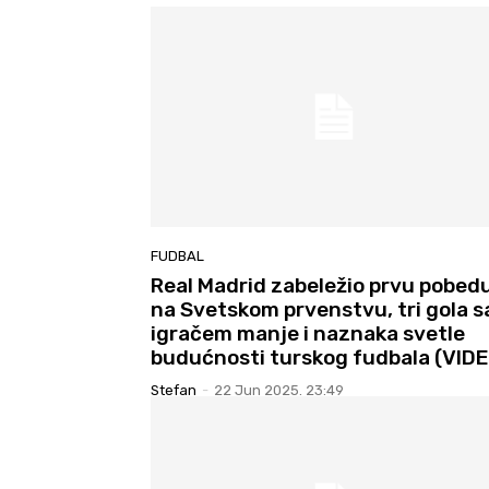
FUDBAL
Real Madrid zabeležio prvu pobed
na Svetskom prvenstvu, tri gola s
igračem manje i naznaka svetle
budućnosti turskog fudbala (VID
Stefan
-
22 Jun 2025. 23:49