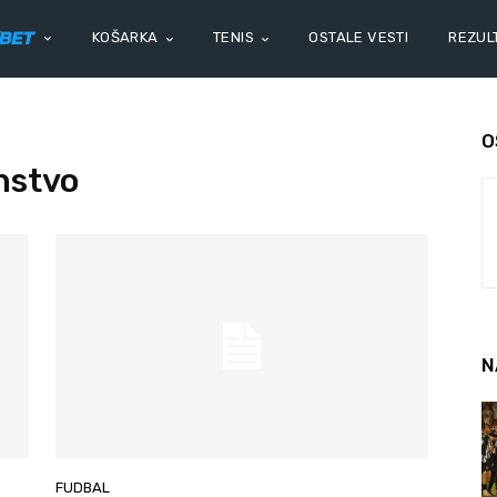
KOŠARKA
TENIS
OSTALE VESTI
REZULT
O
nstvo
N
FUDBAL