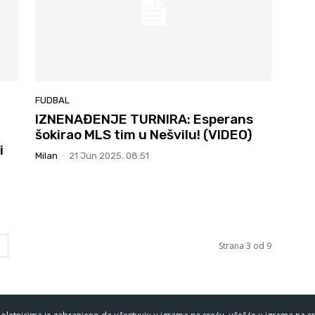
FUDBAL
IZNENAĐENJE TURNIRA: Esperans
šokirao MLS tim u Nešvilu! (VIDEO)
i
Milan
-
21 Jun 2025. 08:51
Strana 3 od 9