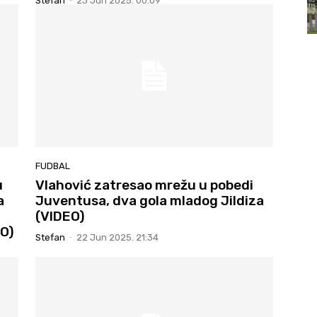
Stefan
-
23 Jun 2025. 00:09
FUDBAL
u
Vlahović zatresao mrežu u pobedi
a
Juventusa, dva gola mladog Jildiza
(VIDEO)
EO)
Stefan
-
22 Jun 2025. 21:34