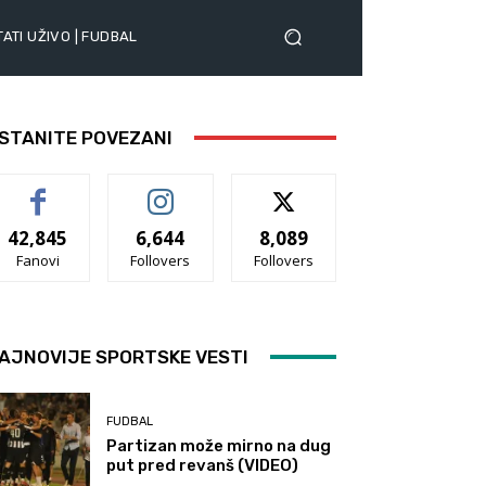
ATI UŽIVO | FUDBAL
STANITE POVEZANI
42,845
6,644
8,089
Fanovi
Follovers
Follovers
AJNOVIJE SPORTSKE VESTI
FUDBAL
Partizan može mirno na dug
put pred revanš (VIDEO)