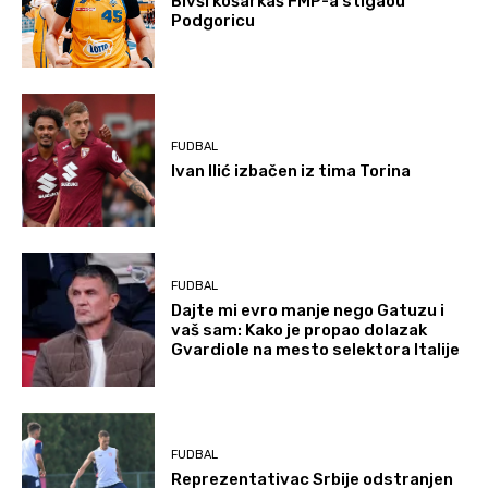
Bivši košarkaš FMP-a stigaou
Podgoricu
FUDBAL
Ivan Ilić izbačen iz tima Torina
FUDBAL
Dajte mi evro manje nego Gatuzu i
vaš sam: Kako je propao dolazak
Gvardiole na mesto selektora Italije
FUDBAL
Reprezentativac Srbije odstranjen