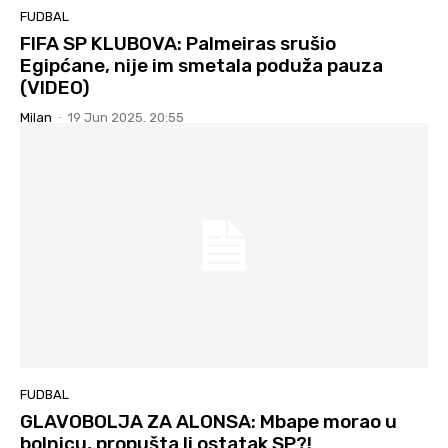
FUDBAL
FIFA SP KLUBOVA: Palmeiras srušio
Egipćane, nije im smetala poduža pauza
(VIDEO)
Milan
-
19 Jun 2025. 20:55
FUDBAL
GLAVOBOLJA ZA ALONSA: Mbape morao u
bolnicu, propušta li ostatak SP?!