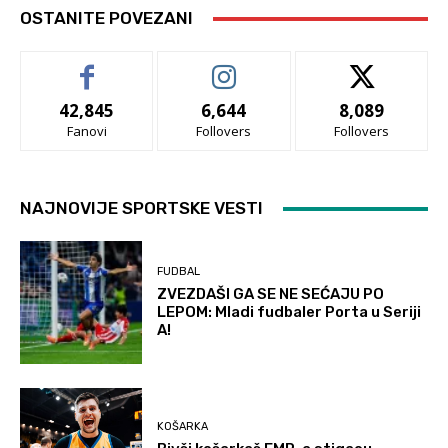
OSTANITE POVEZANI
42,845
6,644
8,089
Fanovi
Follovers
Follovers
NAJNOVIJE SPORTSKE VESTI
FUDBAL
ZVEZDAŠI GA SE NE SEĆAJU PO
LEPOM: Mladi fudbaler Porta u Seriji
A!
KOŠARKA