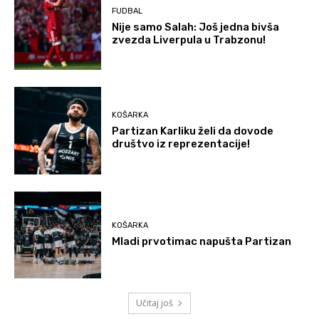
FUDBAL
Nije samo Salah: Još jedna bivša
zvezda Liverpula u Trabzonu!
KOŠARKA
Partizan Karliku želi da dovode
društvo iz reprezentacije!
KOŠARKA
Mladi prvotimac napušta Partizan
Učitaj još