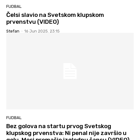
FUDBAL
Čelsi slavio na Svetskom klupskom
prvenstvu (VIDEO)
Stefan
-
16 Jun 2025. 23:15
FUDBAL
Bez golova na startu prvog Svetskog
klupskog prvenstva: Ni penal nije završio u
golu, Mesi promašio izglednu šansu (VIDEO)