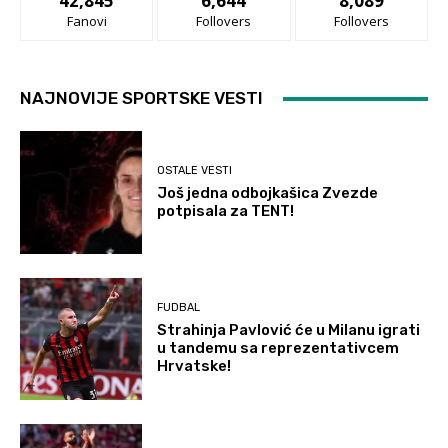
42,845
6,644
8,089
Fanovi
Follovers
Follovers
NAJNOVIJE SPORTSKE VESTI
OSTALE VESTI
Još jedna odbojkašica Zvezde
potpisala za TENT!
FUDBAL
Strahinja Pavlović će u Milanu igrati
u tandemu sa reprezentativcem
Hrvatske!