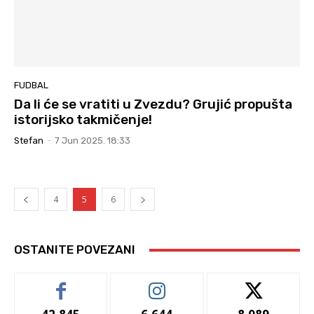
FUDBAL
Da li će se vratiti u Zvezdu? Grujić propušta
istorijsko takmičenje!
Stefan
-
7 Jun 2025. 18:33
4
5
6
OSTANITE POVEZANI