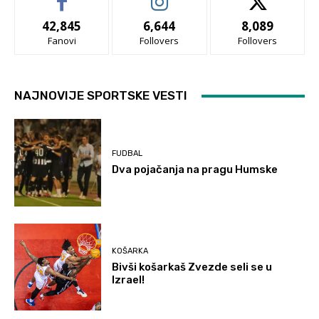
42,845
6,644
8,089
Fanovi
Follovers
Follovers
NAJNOVIJE SPORTSKE VESTI
FUDBAL
Dva pojačanja na pragu Humske
KOŠARKA
Bivši košarkaš Zvezde seli se u
Izrael!