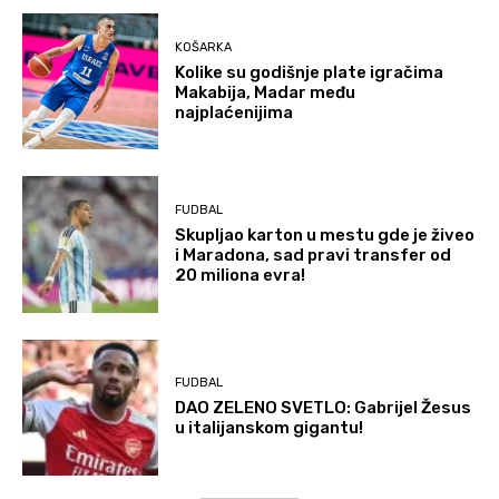
KOŠARKA
Kolike su godišnje plate igračima
Makabija, Madar među
najplaćenijima
FUDBAL
Skupljao karton u mestu gde je živeo
i Maradona, sad pravi transfer od
20 miliona evra!
FUDBAL
DAO ZELENO SVETLO: Gabrijel Žesus
u italijanskom gigantu!