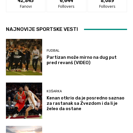
42,845
6,644
8,089
Fanovi
Follovers
Follovers
NAJNOVIJE SPORTSKE VESTI
FUDBAL
Partizan može mirno na dug put
pred revanš (VIDEO)
KOŠARKA
Kenan otkrio da je posredno saznao
za rastanak sa Zvezdom i da li je
želeo da ostane