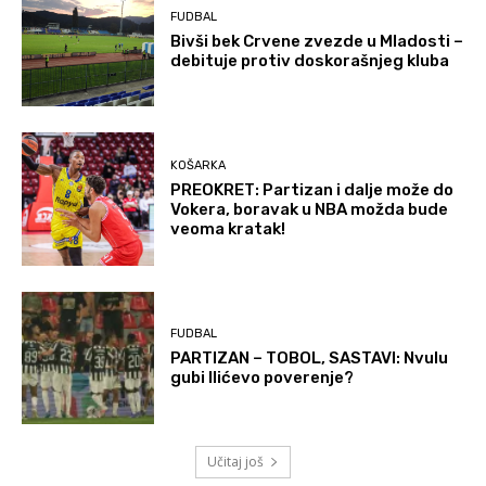
FUDBAL
Bivši bek Crvene zvezde u Mladosti –
debituje protiv doskorašnjeg kluba
KOŠARKA
PREOKRET: Partizan i dalje može do
Vokera, boravak u NBA možda bude
veoma kratak!
FUDBAL
PARTIZAN – TOBOL, SASTAVI: Nvulu
gubi Ilićevo poverenje?
Učitaj još