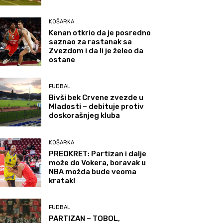
KOŠARKA
Kenan otkrio da je posredno
saznao za rastanak sa
Zvezdom i da li je želeo da
ostane
FUDBAL
Bivši bek Crvene zvezde u
Mladosti – debituje protiv
doskorašnjeg kluba
KOŠARKA
PREOKRET: Partizan i dalje
može do Vokera, boravak u
NBA možda bude veoma
kratak!
FUDBAL
PARTIZAN – TOBOL,