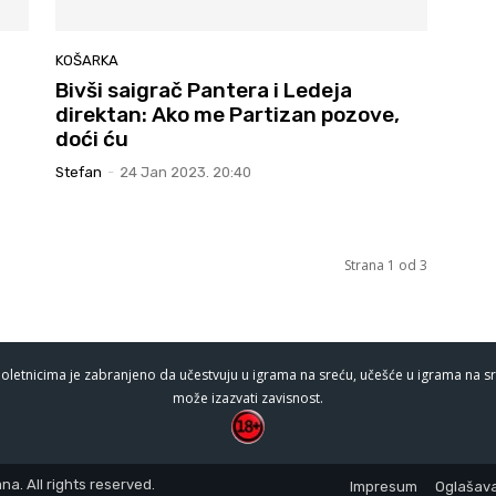
KOŠARKA
Bivši saigrač Pantera i Ledeja
direktan: Ako me Partizan pozove,
doći ću
Stefan
-
24 Jan 2023. 20:40
Strana 1 od 3
oletnicima je zabranjeno da učestvuju u igrama na sreću, učešće u igrama na sr
može izazvati zavisnost.
a. All rights reserved.
Impresum
Oglašava