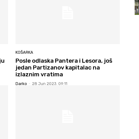
KOŠARKA
ju
Posle odlaska Pantera i Lesora, još
jedan Partizanov kapitalac na
izlaznim vratima
Darko
-
28 Jun 2023. 09:11