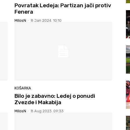
Povratak Ledeja: Partizan jači protiv
Fenera
MilosN
-
8 Jan 2024. 10:10
KOŠARKA
Bilo je zabavno: Ledej o ponudi
Zvezde i Makabija
MilosN
-
8 Aug 2023. 09:33