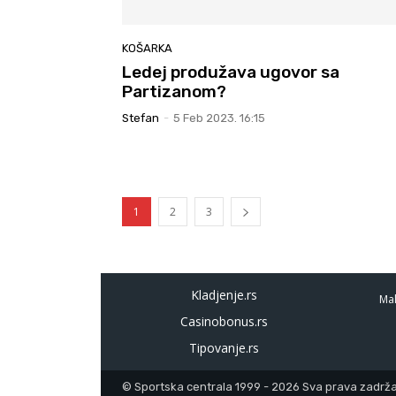
KOŠARKA
Ledej produžava ugovor sa
Partizanom?
Stefan
-
5 Feb 2023. 16:15
1
2
3
Kladjenje.rs
Mal
Casinobonus.rs
Tipovanje.rs
© Sportska centrala 1999 - 2026 Sva prava zadržan