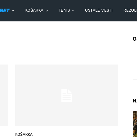
KOŠARKA
TENIS
OSTALE VESTI
REZULT
O
N
KOŠARKA