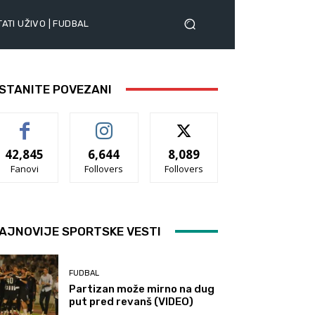
ATI UŽIVO | FUDBAL
STANITE POVEZANI
42,845
6,644
8,089
Fanovi
Follovers
Follovers
AJNOVIJE SPORTSKE VESTI
FUDBAL
Partizan može mirno na dug
put pred revanš (VIDEO)