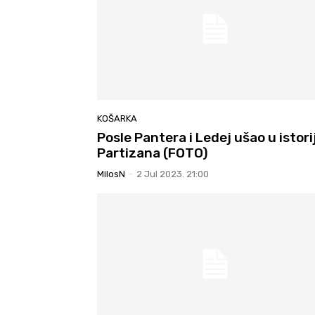
KOŠARKA
Posle Pantera i Ledej ušao u istori
Partizana (FOTO)
MilosN
-
2 Jul 2023. 21:00