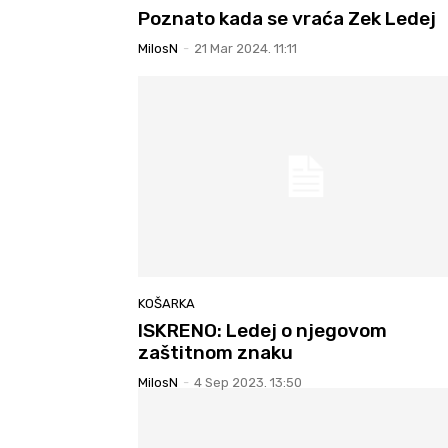
Poznato kada se vraća Zek Ledej
MilosN
-
21 Mar 2024. 11:11
KOŠARKA
ISKRENO: Ledej o njegovom
zaštitnom znaku
MilosN
-
4 Sep 2023. 13:50