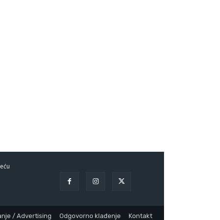
eću
nje / Advertising
Odgovorno klađenje
Kontakt