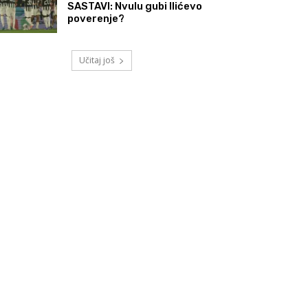
SASTAVI: Nvulu gubi Ilićevo
poverenje?
Učitaj još