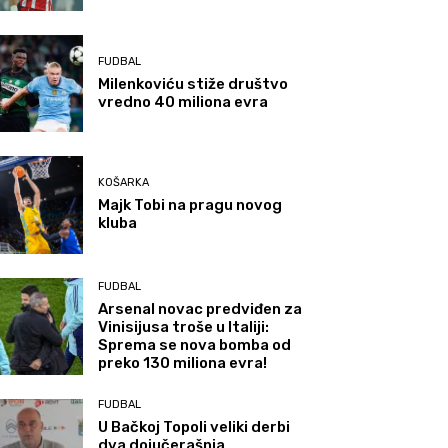
FUDBAL
Milenkoviću stiže društvo
vredno 40 miliona evra
KOŠARKA
Majk Tobi na pragu novog
kluba
FUDBAL
Arsenal novac predviđen za
Vinisijusa troše u Italiji:
Sprema se nova bomba od
preko 130 miliona evra!
FUDBAL
U Bačkoj Topoli veliki derbi
dva dojučerašnja