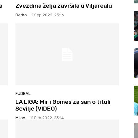
a
Zvezdina želja završila u Viljarealu
Darko
-
1 Sep 2022. 23:16
FUDBAL
LA LIGA: Mir i Gomes za san o tituli
Sevilje (VIDEO)
Milan
-
11 Feb 2022. 23:14