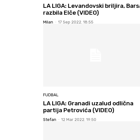
LA LIGA: Levandovski briljira, Bars
razbila Elče (VIDEO)
Milan
-
17 Sep 2022. 18:55
FUDBAL
LA LIGA: Granadi uzalud odlična
partija Petrovića (VIDEO)
Stefan
-
12 Mar 2022. 19:50