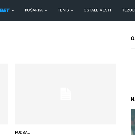
KOŠARKA
TENIS
OSTALE VESTI
REZULT
O
N
FUDBAL