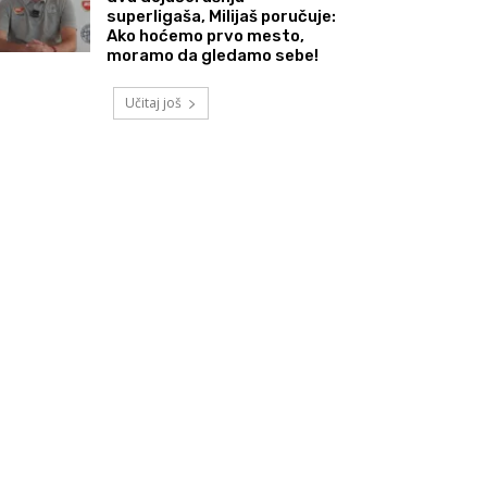
superligaša, Milijaš poručuje:
Ako hoćemo prvo mesto,
moramo da gledamo sebe!
Učitaj još