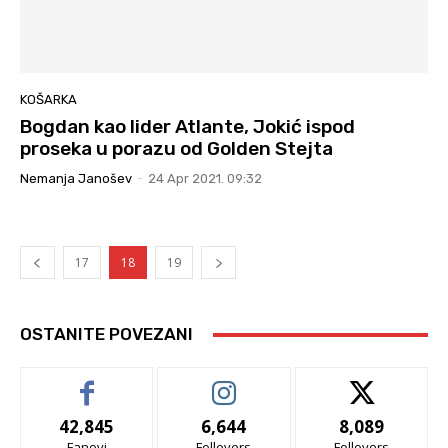
KOŠARKA
Bogdan kao lider Atlante, Jokić ispod
proseka u porazu od Golden Stejta
Nemanja Janošev
-
24 Apr 2021. 09:32
17
18
19
OSTANITE POVEZANI
42,845
6,644
8,089
Fanovi
Follovers
Follovers