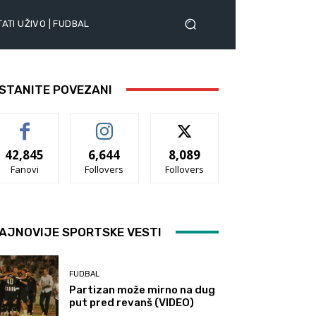
ATI UŽIVO | FUDBAL
STANITE POVEZANI
42,845
6,644
8,089
Fanovi
Follovers
Follovers
AJNOVIJE SPORTSKE VESTI
FUDBAL
Partizan može mirno na dug
put pred revanš (VIDEO)