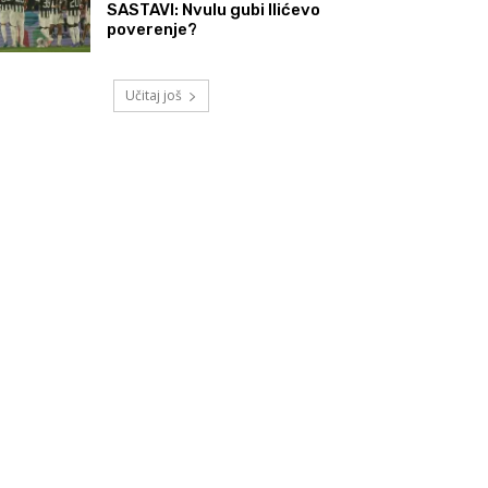
SASTAVI: Nvulu gubi Ilićevo
poverenje?
Učitaj još