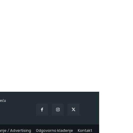
eću
nje / Advertising
Odgovorno klađenje
Kontakt