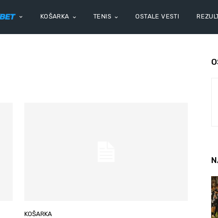
KOŠARKA
TENIS
OSTALE VESTI
REZULT
O
N
KOŠARKA