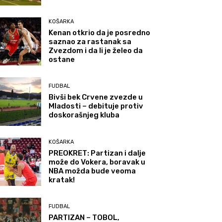
KOŠARKA
Kenan otkrio da je posredno
saznao za rastanak sa
Zvezdom i da li je želeo da
ostane
FUDBAL
Bivši bek Crvene zvezde u
Mladosti – debituje protiv
doskorašnjeg kluba
KOŠARKA
PREOKRET: Partizan i dalje
može do Vokera, boravak u
NBA možda bude veoma
kratak!
FUDBAL
PARTIZAN – TOBOL,