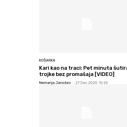
KOŠARKA
Kari kao na traci: Pet minuta šuti
trojke bez promašaja [VIDEO]
Nemanja Janošev
-
27 Dec 2020. 10:25