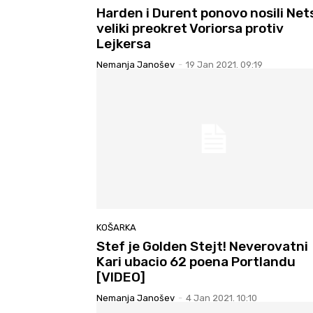
Harden i Durent ponovo nosili Net
veliki preokret Voriorsa protiv
Lejkersa
Nemanja Janošev
-
19 Jan 2021. 09:19
KOŠARKA
Stef je Golden Stejt! Neverovatni
Kari ubacio 62 poena Portlandu
[VIDEO]
Nemanja Janošev
-
4 Jan 2021. 10:10