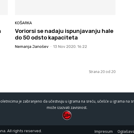
KOŠARKA
a
Voriorsi se nadaju ispunjavanju hale
do 50 odsto kapaciteta
Nemanja Janošev
-
13 Nov 2020. 16:22
Strana 20 od 20
oletnicima je zabranjeno da učestvuju u igrama na sreću, učešće u igrama na sr
može izazvati zavisnost.
a. All rights reserved.
Impresum
Oglašava