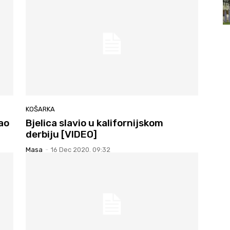
KOŠARKA
rao
Bjelica slavio u kalifornijskom
derbiju [VIDEO]
Masa
-
16 Dec 2020. 09:32