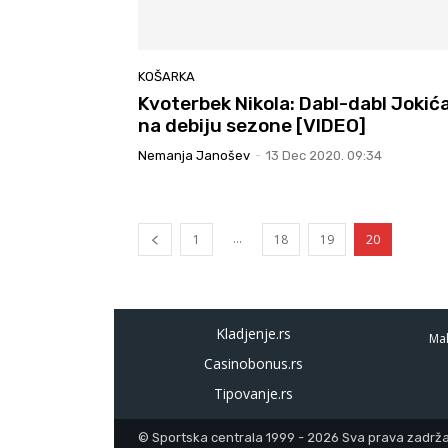
KOŠARKA
Kvoterbek Nikola: Dabl-dabl Jokić
na debiju sezone [VIDEO]
Nemanja Janošev
-
13 Dec 2020. 09:34
...
1
18
19
20
Kladjenje.rs
Mal
Casinobonus.rs
Tipovanje.rs
© Sportska centrala 1999 - 2026 Sva prava zadržan