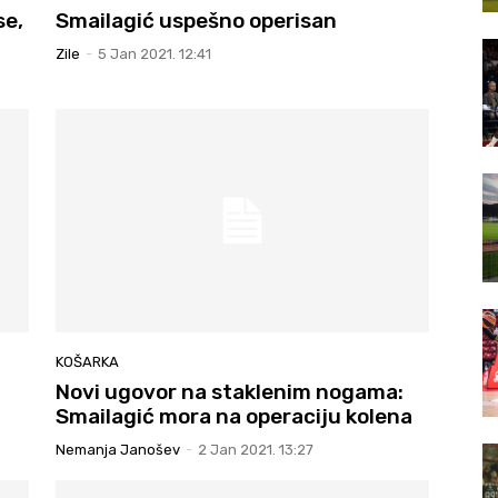
se,
Smailagić uspešno operisan
Zile
-
5 Jan 2021. 12:41
KOŠARKA
Novi ugovor na staklenim nogama:
Smailagić mora na operaciju kolena
Nemanja Janošev
-
2 Jan 2021. 13:27