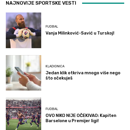
NAJNOVIJE SPORTSKE VESTI
FUDBAL
Vanja Milinković-Savić u Turskoj!
KLADIONICA
Jedan klik otkriva mnogo više nego
što očekuješ
FUDBAL
OVO NIKO NIJE OČEKIVAO: Kapiten
Barselone u Premijer ligi!