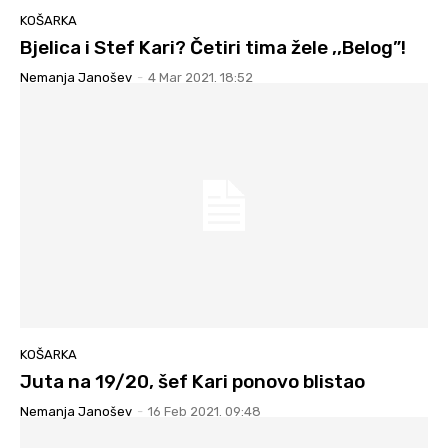
KOŠARKA
Bjelica i Stef Kari? Četiri tima žele ,,Belog”!
Nemanja Janošev
-
4 Mar 2021. 18:52
KOŠARKA
Juta na 19/20, šef Kari ponovo blistao
Nemanja Janošev
-
16 Feb 2021. 09:48