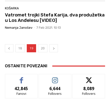
KOŠARKA
Vatromet trojki Stefa Karija, dva produžetka
u Los Anđelesu [VIDEO]
Nemanja Janošev
-
7 Feb 2021. 10:13
18
19
20
OSTANITE POVEZANI
42,845
6,644
8,089
Fanovi
Follovers
Follovers