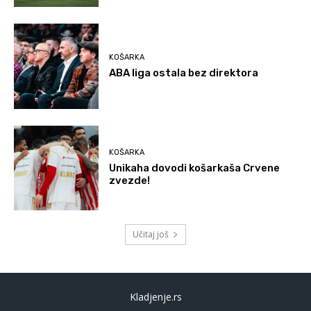
KOŠARKA
ABA liga ostala bez direktora
KOŠARKA
Unikaha dovodi košarkaša Crvene
zvezde!
Učitaj još
Kladjenje.rs