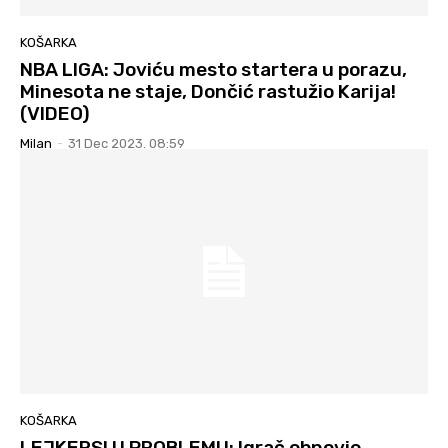
KOŠARKA
NBA LIGA: Joviću mesto startera u porazu,
Minesota ne staje, Dončić rastužio Karija!
(VIDEO)
Milan
-
31 Dec 2023. 08:59
KOŠARKA
LEJKERSI U PROBLEMU: Igrač obnovio