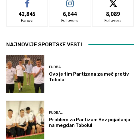
42,845
6,644
8,089
Fanovi
Follovers
Follovers
NAJNOVIJE SPORTSKE VESTI
FUDBAL
Ovo je tim Partizana za meč protiv
Tobola!
FUDBAL
Problem za Partizan: Bez pojačanja
na megdan Tobolu!