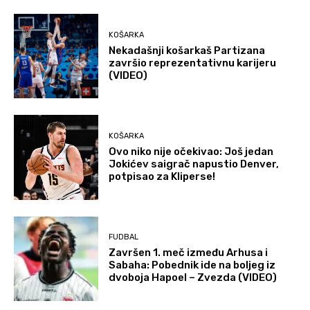
KOŠARKA
Nekadašnji košarkaš Partizana
završio reprezentativnu karijeru
(VIDEO)
KOŠARKA
Ovo niko nije očekivao: Još jedan
Jokićev saigrač napustio Denver,
potpisao za Kliperse!
FUDBAL
Završen 1. meč između Arhusa i
Sabaha: Pobednik ide na boljeg iz
dvoboja Hapoel – Zvezda (VIDEO)